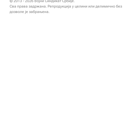
© 2013 - 2026 Војни Синдикат Србије.
Сва права задржана. Репродукција у целини или делимично без
дозволе је забрањена.