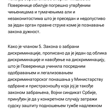
Поверенице обилује погрешно утврђеним
чињеницама и тумачењима али и
незаконитостима што је преседан и недопустиво
за један орган правне струке коме је познавање
закона дужност.
Како је чланом 5. Закона о забрани
дискриминације, прописано да је један од облика
дискриминације и навођење на дискриминацију,
што је Повереница учинила посредним
одобравањем и легализовањем
дискриминаторског понашања у Министарству
одбране и пристрасношћу која јој је такође
законом забрањена, Војни синдикат Србије,
принуђен је да у конкретном случају затражи
судску заштиту подношењем тужбе надлежном