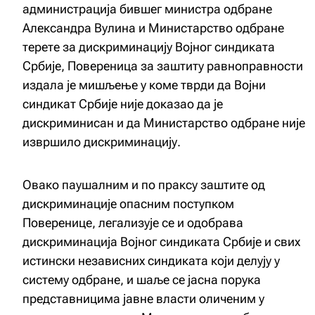
администрација бившег министра одбране
Александра Вулина и Министарство одбране
терете за дискриминацију Војног синдиката
Србије, Повереница за заштиту равноправности
издала је мишљење у коме тврди да Војни
синдикат Србије није доказао да је
дискриминисан и да Министарство одбране није
извршило дискриминацију.
Овако паушалним и по праксу заштите од
дискриминације опасним поступком
Поверенице, легализује се и одобрава
дискриминација Војног синдиката Србије и свих
истински независних синдиката који делују у
систему одбране, и шаље се јасна порука
представницима јавне власти оличеним у