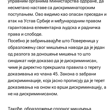
управним органима Министарства одбране, да
несметано наставе са дискриминаторским
поступањем. Ово видимо као опасан преседан и
атак на Устав Србије и међународним правом
гарантована елементарна људска и радничка
права и слободе.
Посебно је забрињавајуће што Повереница у
образложењу свог мишљења наводи да је један
од разлога за доношење мишења то што
синдикат није доказао да је дискриминисан,
чиме је директно прекршила правила о терету
доказивања из члана 45. Закона о забрани
дискриминације, која јасно прописују да је терет
доказивања на оном ко врши дискриминацију, а
не на дискриминисаном.
Такође, образложење спорног мишљења