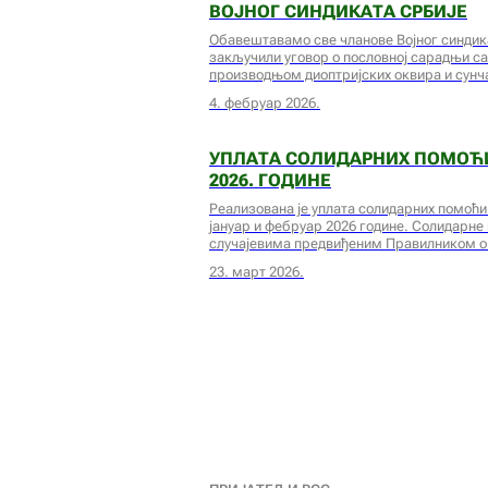
ВОЈНОГ СИНДИКАТА СРБИЈЕ
Обавештавамо све чланове Војног синдика
закључили уговор о пословној сарадњи са
производњом диоптријских оквира и сунч
4. фебруар 2026.
УПЛАТА СОЛИДАРНИХ ПОМОЋИ
2026. ГОДИНЕ
Реализована је уплата солидарних помоћи
јануар и фебруар 2026 године. Солидарне 
случајевима предвиђеним Правилником о
23. март 2026.