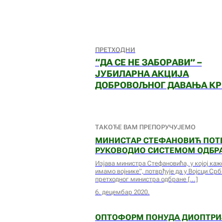
ПРЕТХОДНИ
“ДА СЕ НЕ ЗАБОРАВИ” –
ЈУБИЛАРНА АКЦИЈА
ДОБРОВОЉНОГ ДАВАЊА КР
ТАКОЂЕ ВАМ ПРЕПОРУЧУЈЕМО
МИНИСТАР СТЕФАНОВИЋ ПОТВ
РУКОВОДИО СИСТЕМОМ ОДБР
Изјава министра Стефановића, у којој каж
имамо војнике”, потврђује да у Војсци Срб
претходног министра одбране
6. децембар 2020.
ОПТОФОРМ ПОНУДА ДИОПТРИЈ