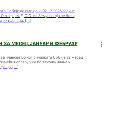
та Србије да смо дана 02.12.2025 године
 Оптоформ Д.О.О. из Земуна која се бави
аних наочара.
 ЗА МЕСЕЦ ЈАНУАР И ФЕБРУАР
 за чланове Војног синдиката Србије за месец
помоћи исплаћују се по захтеву члана у
 фонду