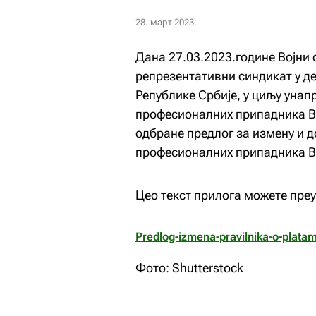
28. март 2023.
Дана 27.03.2023.године Војни 
репрезентативни синдикат у д
Републике Србије, у циљу уна
професионалних припадника Во
одбране предлог за измену и 
професионалних припадника Во
Цео текст прилога можете пре
Predlog-izmena-pravilnika-o-plata
Фото: Shutterstock