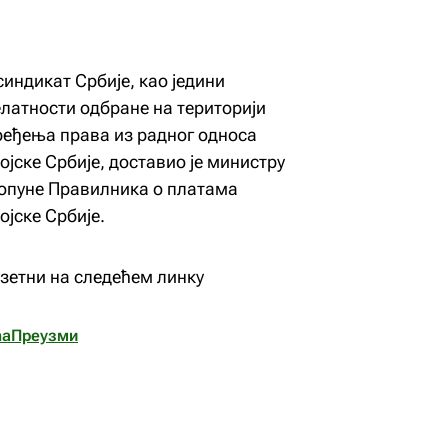
синдикат Србије, као једини
елатности одбране на територији
пређења права из радног односа
јске Србије, доставио је министру
допуне Правилника о платама
јске Србије.
узетни на следећем линку
ma
Преузми