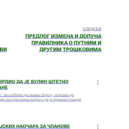
СЛЕДЕЋИ
ПРЕДЛОГ ИЗМЕНА И ДОПУНА
ПРАВИЛНИКА О ПУТНИМ И
ВИ
ДРУГИМ ТРОШКОВИМА
РДИО ДА ЈЕ ВУЛИН ШТЕТНО
АНЕ
е “ако хоћемо да имамо Војску, морамо да
ије постоји криза кадра и да је администрација
СКИХ НАОЧАРА ЗА ЧЛАНОВЕ