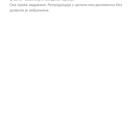
Сва права задржана. Репродукција у целини или делимично без
дозволе је забрањена.