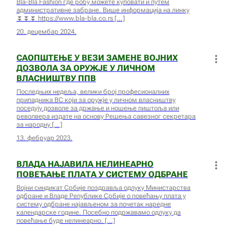
Bla-Bla Fashion где робу можете куповати и путем
административне забране. Више информација на линку
⏬⏬⏬ https://www.bla-bla.co.rs
20. децембар 2024.
САОПШТЕЊЕ У ВЕЗИ ЗАМЕНЕ ВОЈНИХ
ДОЗВОЛА ЗА ОРУЖЈЕ У ЛИЧНОМ
ВЛАСНИШТВУ ППВ
Последњих недеља, велики број професионалних
припадника ВС који за оружје у личном власништву
поседују дозволе за држање и ношење пиштоља или
револвера издате на основу Решења савезног секретара
за народну
13. фебруар 2023.
ВЛАДА НАЈАВИЛА НЕЛИНЕАРНО
ПОВЕЋАЊЕ ПЛАТА У СИСТЕМУ ОДБРАНЕ
Војни синдикат Србије поздравља одлуку Министарства
одбране и Владе Републике Србије о повећању плата у
систему одбране најављеном за почетак наредне
календарске године. Посебно подржавамо одлуку да
повећање буде нелинеарно.