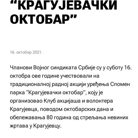
“КРАГУЈЕВАЧКИ
ОКТОБАР”
16. октобар 2021.
Чланови Војног синдиката Србије су у суботу 16.
октобра ове године учествовали на
традиционалној радној акцији уређења Спомен
парка “Крагујевачки октобар”, коју је
организовао Клуб акцијаша и волонтера
Крагујевца, поводом октобарских дана и
обележавања 80 година од стрељања невиних
жртава у Крагујевцу.