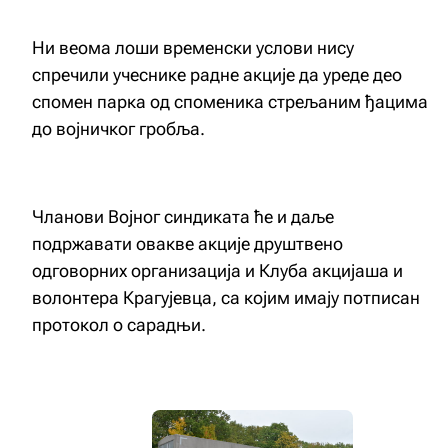
Ни веома лоши временски услови нису
спречили учеснике радне акције да уреде део
спомен парка од споменика стрељаним ђацима
до војничког гробља.
Чланови Војног синдиката ће и даље
подржавати овакве акције друштвено
одговорних организација и Клуба акцијаша и
волонтера Крагујевца, са којим имају потписан
протокол о сарадњи.