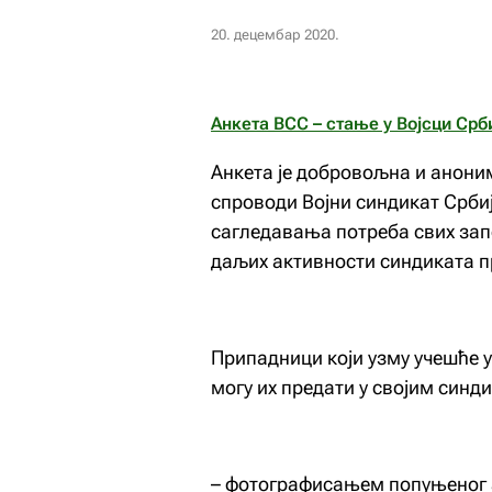
20. децембар 2020.
Анкета ВСС – стање у Војсци Срб
Анкета је добровољна и анони
спроводи Војни синдикат Србиј
сагледавања потреба свих зап
даљих активности синдиката п
Припадници који узму учешће у
могу их предати у својим синд
– фотографисањем попуњеног а