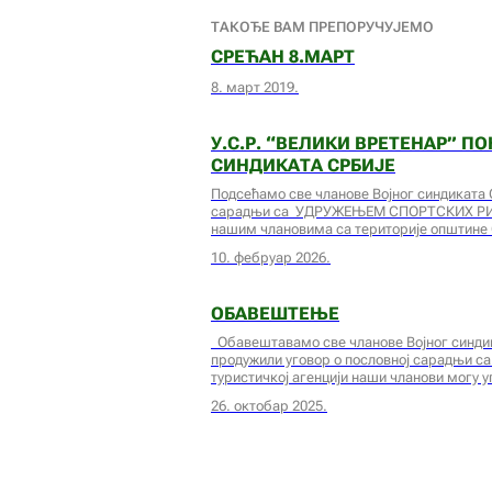
ТАКОЂЕ ВАМ ПРЕПОРУЧУЈЕМО
СРЕЋАН 8.МАРТ
8. март 2019.
У.С.Р. “ВЕЛИКИ ВРЕТЕНАР” П
СИНДИКАТА СРБИЈЕ
Подсећамо све чланове Војног синдиката С
сарадњи са УДРУЖЕЊЕМ СПОРТСКИХ РИ
нашим члановима са територије општине
10. фебруар 2026.
ОБАВЕШТЕЊЕ
Обавештавамо све чланове Војног синдика
продужили уговор о пословној сарадњи са 
туристичкој агенцији наши чланови могу у
26. октобар 2025.