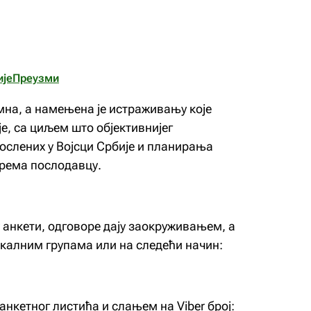
ије
Преузми
мна, а намењена је истраживању које
е, са циљем што објективнијег
ослених у Војсци Србије и планирања
рема послодавцу.
 анкети, одговоре дају заокруживањем, а
икалним групама или на следећи начин:
нкетног листића и слањем на Viber број: