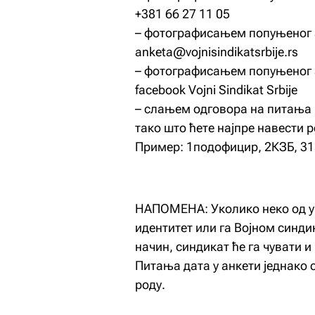
+381 66 27 11 05
– фотографисањем попуњеног а
anketa@vojnisindikatsrbije.rs
– фотографисањем попуњеног 
facebook Vojni Sindikat Srbije
– слањем одговора на питања и
тако што ћете најпре навести 
Пример: 1подофицир, 2КЗБ, 315
НАПОМЕНА: Уколико неко од уч
идентитет или га Војном синди
начин, синдикат ће га чувати 
Питања дата у анкети једнако 
роду.