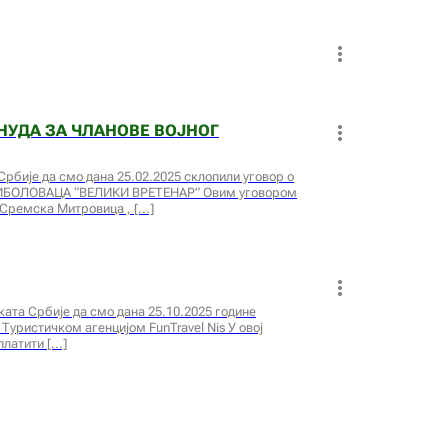
ОНУДА ЗА ЧЛАНОВЕ ВОЈНОГ
рбије да смо дана 25.02.2025 склопили уговор о
БОЛОВАЦА “ВЕЛИКИ ВРЕТЕНАР” Овим уговором
 Сремска Митровица ,
та Србије да смо дана 25.10.2025 године
Туристичком агенцијом FunTravel Nis У овој
платити