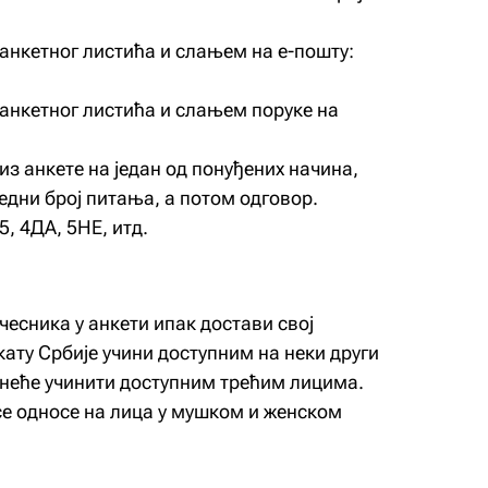
нкетног листића и слањем на е-пошту:
анкетног листића и слањем поруке на
з анкете на један од понуђених начина,
редни број питања, а потом одговор.
, 4ДА, 5НЕ, итд.
есника у анкети ипак достави свој
кату Србије учини доступним на неки други
и неће учинити доступним трећим лицима.
се односе на лица у мушком и женском