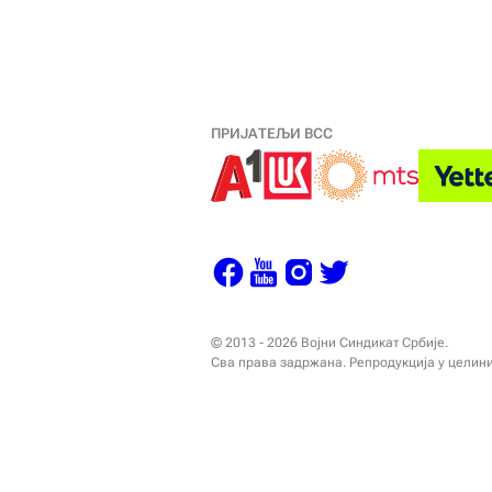
ПРИЈАТЕЉИ ВСС
© 2013 - 2026 Војни Синдикат Србије.
Сва права задржана. Репродукција у целин