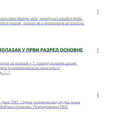
da slave Badnje veče, najavljujući sutrašnji Božić,
rodični praznik, provodi se u pripremama za ponoćnu
ПОЛАЗАК У ПРВИ РАЗРЕД ОСНОВНЕ
титке за полазак у 1. разред основне школе,
ата је реализована за лица која су
у.
г дана 1941. године устанички вод од два тенка
ослобађање Краљева. Припадницима ОМЈ