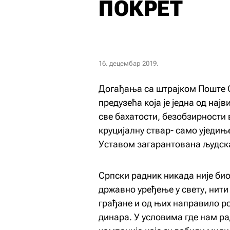
ПОКРЕТ
16. децембар 2019.
Догађања са штрајком Поште С
предузећа која је једна од на
све бахатости, безобзирности 
круцијалну ствар- само уједињ
Уставом загарантована људска
Српски радник никада није био 
државно уређење у свету, нити 
грађане и од њих направило р
динара. У условима где нам ра