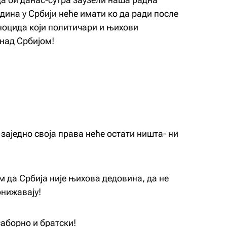
одина у Србији неће имати ко да ради после
ноцида који политичари и њихови
над Србијом!
 заједно своја права неће остати ништа- ни
 да Србија није њихова дедовина, да не
онижавају!
аборно и братски!