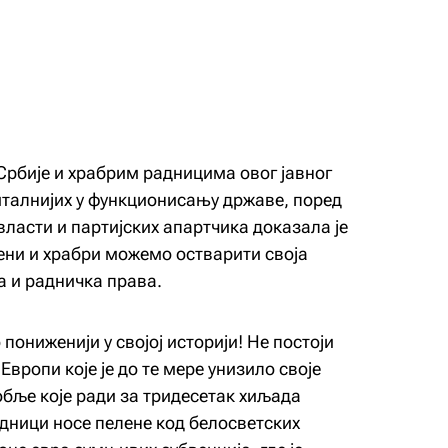
рбије и храбрим радницима овог јавног
јвиталнијих у функционисању државе, поред
власти и партијских апартчика доказала је
ени и храбри можемо остварити своја
 и радничка права.
пониженији у својој историји! Не постоји
Европи које је до те мере унизило своје
обље које ради за тридесетак хиљада
дници носе пелене код белосветских