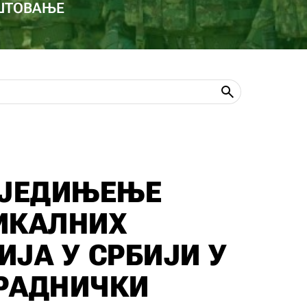
ОШТОВАЊЕ
УЈЕДИЊЕЊЕ
ИКАЛНИХ
ЈА У СРБИЈИ У
РАДНИЧКИ