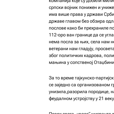
компанија које су добили мили
српски војник понижен и униже
има више права у држави Срби
државе главом без обзира одла
послове како би прехраниле п
112-оро ван границе да се угл
нема посла за њих, села нам н
ветерани нам гладују, просвет
због политичких кадрова, пол
мањина у сопственој Отаџбин
За то време тајкунско-партијс
се заједно са организованом г
унизила,разорила породице, на
феудалном устројству у 21 веку
Поврх свега „увозе“ мигранте 