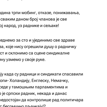
одина трпи мобинг, отказе, понижавања,
 сваким даном број чланова је све
вој народ, уз раднике и сељаке!
еднемо за сто и ујединимо све здраве
за, које нису огрешили душу о радничку
ст и склонимо са сцене синдикалне
ину узмемо у своје руке.
ију када су радници и синдикати спасавили
опи- Холандију, Енглеску, Немачку,
 седе у тамошњим парламентима и
је српски радник, некада и данас
и недостојан да контролише рад политичара
ас бесомучно пљачкају!?