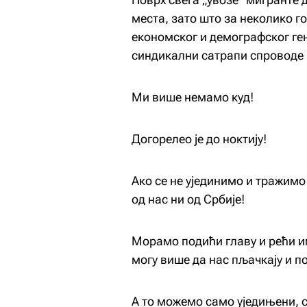
места, зато што за неколико г
економског и демографског ге
синдикални сатрапи спроводе 
Ми више немамо куд!
Догорелео је до ноктију!
Ако се не ујединимо и тражимо
од нас ни од Србије!
Морамо подићи главу и рећи им
могу више да нас пљачкају и п
А то можемо само уједињени, с