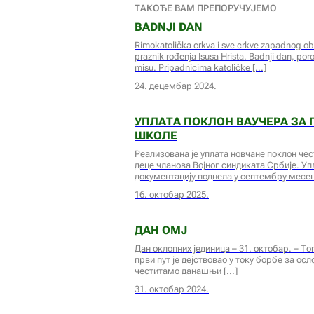
ТАКОЂЕ ВАМ ПРЕПОРУЧУЈЕМО
BADNJI DAN
Rimokatolička crkva i sve crkve zapadnog obre
praznik rođenja Isusa Hrista. Badnji dan, po
misu. Pripadnicima katoličke
24. децембар 2024.
УПЛАТА ПОКЛОН ВАУЧЕРА ЗА 
ШКОЛЕ
Реализована је уплата новчане поклон чес
деце чланова Војног синдиката Србије. Упл
документацију поднела у септембру месец
16. октобар 2025.
ДАН ОМЈ
Дан оклопних јединица – 31. октобар. – То
први пут је дејствовао у току борбе за 
честитамо данашњи
31. октобар 2024.