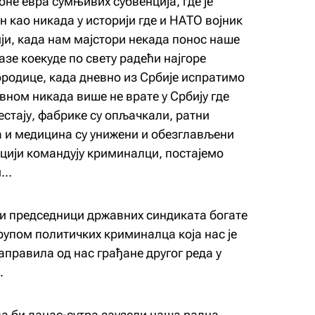
оне евра сумњивих субвенција, где је
н као никада у историји где и НАТО војник
ји, када нам мајстори некада понос наше
зе коекуде по свету радећи најгоре
ородице, када дневно из Србије испратимо
авном никада више не врате у Србију где
естају, фабрике су опљачкали, ратни
а и медицина су унижени и обезглављени
ицији командују криминалци, постајемо
и…
ки председници државних синдиката богате
рупом политичких криминалца која нас је
правила од нас грађане другог реда у
.
да би данас-сутра заузели наша радна