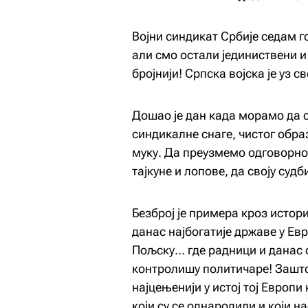
Војни синдикат Србије седам г
али смо остали јединиствени и
бројнији! Српска војска је уз с
Дошао је дан када морамо да с
синдикалне снаге, чистог обра
муку. Да преузмемо одговорно
тајкуне и лопове, да своју судб
Безброј је примера кроз истор
данас најбогатије државе у Евр
Пољску… где радници и данас
контролишу политичаре! Зашто 
најцењенији у истој тој Европ
који су се однародили и који н