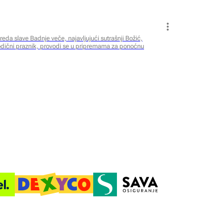
da slave Badnje veče, najavljujući sutrašnji Božić,
rodični praznik, provodi se u pripremama za ponoćnu