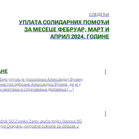
СЛЕДЕЋИ
УПЛАТА СОЛИДАРНИХ ПОМОЋИ
ЗА МЕСЕЦЕ ФЕБРУАР, МАРТ И
АПРИЛ 2024. ГОДИНЕ
АНЕ
бије упутио је упозорење Александру Вулину
истра одбране Александра Вулина, да је у
и ометања и спречавања деловања
dnik SG Zvonko Zarev uručio trojici članova SG
argin Draganu, prigodne poklone za odlazak u