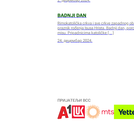
2. децембар 2024.
BADNJI DAN
Rimokatolička crkva i sve crkve zapadnog obre
praznik rođenja Isusa Hrista. Badnji dan, po
misu. Pripadnicima katoličke
24. децембар 2024.
ПРИЈАТЕЉИ ВСС