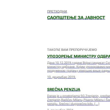
ПРЕТХОДНИ
САОПШТЕЊЕ ЗА ЈАВНОСТ
ТАКОЂЕ ВАМ ПРЕПОРУЧУЈЕМО
УПОЗОРЕЊЕ МИНИСТРУ ОДБР
Дана 10.12.2019.године Војни синдикат Ср
министру одбране: Којим упозоравамо мин
продуженом трајању извршио више радњ
10. децембар 2019.
SREĆNA PENZIJA
Danas je u prostorijama SG Zrenjanin, predse
Zrenjanin,Radičev Milanu,Pisarov Milanu i Š
penziju. Srećno i dugovečno bilo.