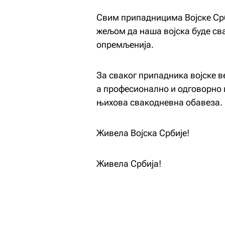
Свим припадницима Војске Срб
жељом да наша војска буде сва
опремљенија.
За сваког припадника војске ве
а професионално и одговорно
њихова свакодневна обавеза.
Живела Војска Србије!
Живела Србија!