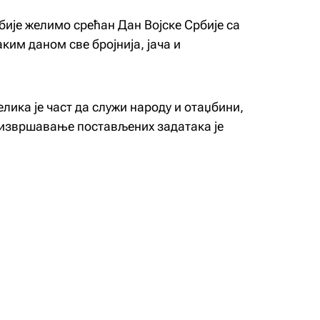
ије желимо срећан Дан Војске Србије са
ким даном све бројнија, јача и
лика је част да служи народу и отаџбини,
 извршавање постављених задатака је