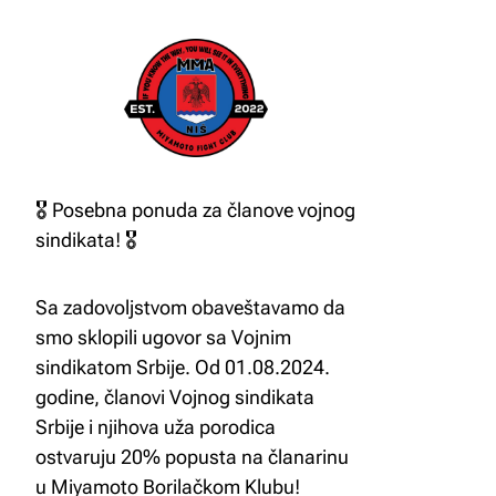
🎖️ Posebna ponuda za članove vojnog
sindikata! 🎖️
Sa zadovoljstvom obaveštavamo da
smo sklopili ugovor sa Vojnim
sindikatom Srbije. Od 01.08.2024.
godine, članovi Vojnog sindikata
Srbije i njihova uža porodica
ostvaruju 20% popusta na članarinu
u Miyamoto Borilačkom Klubu!