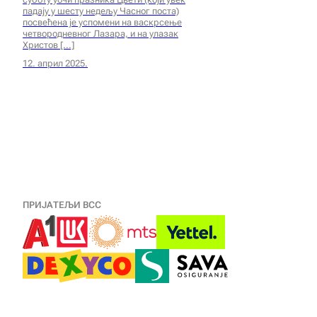
падају у шесту недељу Часног поста)
посвећена је успомени на васкрсење
четвородневног Лазара, и на улазак
Христов
12. април 2025.
ПРИЈАТЕЉИ ВСС