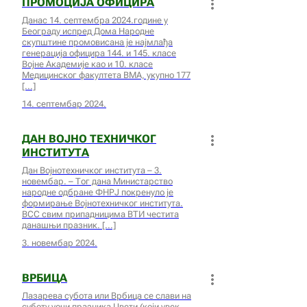
ПРОМОЦИЈА ОФИЦИРА
Данас 14. септембра 2024.године у
Београду испред Дома Народне
скупштине промовисана је најмлађа
генерација официра 144. и 145. класе
Војне Академије као и 10. класе
Медицинског факултета ВМА, укупно 177
14. септембар 2024.
ДАН ВОЈНО ТЕХНИЧКОГ
ИНСТИТУТА
Дан Војнотехничког института – 3.
новембар. – Тог дана Министарство
народне одбране ФНРЈ покренуло је
формирање Војнотехничког института.
ВСС свим припадницима ВТИ честита
данашњи празник.
3. новембар 2024.
ВРБИЦА
Лазарева субота или Врбица се слави на
суботу уочи празника Цвети (који увек