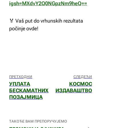
igsh=MXdvY2Q0NGpzNm9heQ==
🏅 Vaš put do vrhunskih rezultata
počinje ovde!
ПРЕТХОДНИ
СЛЕДЕЋИ
УПЛАТА
КОСМОС
БЕСКАМАТНИХ
ИЗДАВАШТВО
ПОЗАЈМИЦА
ТАКОЂЕ ВАМ ПРЕПОРУЧУЈЕМО