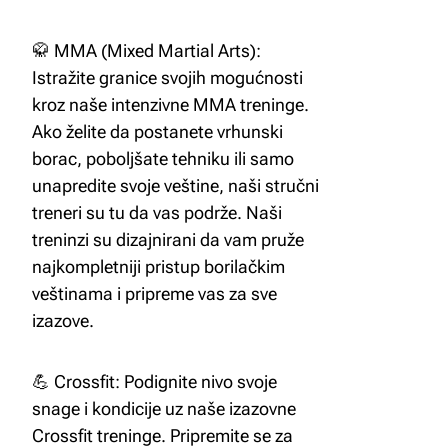
🥋 MMA (Mixed Martial Arts):
Istražite granice svojih mogućnosti
kroz naše intenzivne MMA treninge.
Ako želite da postanete vrhunski
borac, poboljšate tehniku ili samo
unapredite svoje veštine, naši stručni
treneri su tu da vas podrže. Naši
treninzi su dizajnirani da vam pruže
najkompletniji pristup borilačkim
veštinama i pripreme vas za sve
izazove.
💪 Crossfit: Podignite nivo svoje
snage i kondicije uz naše izazovne
Crossfit treninge. Pripremite se za