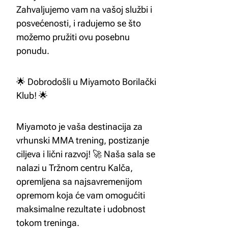
Zahvaljujemo vam na vašoj službi i
posvećenosti, i radujemo se što
možemo pružiti ovu posebnu
ponudu.
🌟 Dobrodošli u Miyamoto Borilački
Klub! 🌟
Miyamoto je vaša destinacija za
vrhunski MMA trening, postizanje
ciljeva i lični razvoj! 🚀 Naša sala se
nalazi u Tržnom centru Kalča,
opremljena sa najsavremenijom
opremom koja će vam omogućiti
maksimalne rezultate i udobnost
tokom treninga.