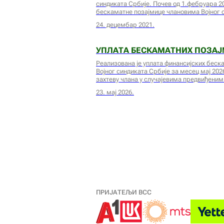
синдиката Србије. Почев од 1.фебруара 2
бескаматне позајмице члановима Војног с
24. децембар 2021.
УПЛАТА БЕСКАМАТНИХ ПОЗАЈМ
Реализована је уплата финансијских беск
Војног синдиката Србије за месец мај 202
захтеву члана у случајевима предвиђени
23. мај 2026.
ПРИЈАТЕЉИ ВСС