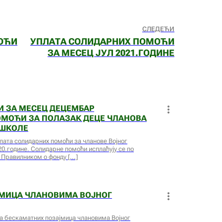
СЛЕДЕЋИ
ОЋИ
УПЛАТА СОЛИДАРНИХ ПОМОЋИ
ЗА МЕСЕЦ ЈУЛ 2021.ГОДИНЕ
 ЗА МЕСЕЦ ДЕЦЕМБАР
ОМОЋИ ЗА ПОЛАЗАК ДЕЦЕ ЧЛАНОВА
 ШКОЛЕ
плата солидарних помоћи за чланове Војног
0.године. Солидарне помоћи исплаћују се по
м Правилником о фонду
ЈМИЦА ЧЛАНОВИМА ВОЈНОГ
та бескаматних позајмица члановима Војног