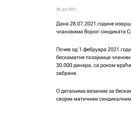
28. јул 2021.
Дана 28.07.2021.године изврш
члановима Војног синдиката С
Почев од 1.фебруара 2021.год
бескаматне позајмице чланови
30.000 динара, са роком враћ
забране.
О детаљима везаним за беска
својим матичним синдикалним