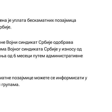
ена је уплата бескаматних позајмица
рбије.
ине Војни синдикат Србије одобрава
ма Војног синдиката Србије у износу од
ања од 6 месеци путем административне
матне позајмице можете се информисати у
 групама.