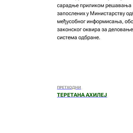
сарадње приликом решавања в
запослених у Министарству одбр
међусобног информисања, обо
законског оквира за деловање
система одбране.
ПРЕТХОДНИ
ТЕРЕТАНА АХИЛЕЈ