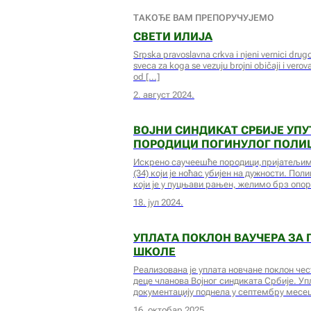
ТАКОЂЕ ВАМ ПРЕПОРУЧУЈЕМО
СВЕТИ ИЛИЈА
Srpska pravoslavna crkva i njeni vernici drug
sveca za koga se vezuju brojni običaji i verova
od
2. август 2024.
ВОЈНИ СИНДИКАТ СРБИЈЕ УП
ПОРОДИЦИ ПОГИНУЛОГ ПОЛИ
Искрено саучеешће породици,пријатељим
(34) који је ноћас убијен на дужности. Пол
који је у пуцњави рањен, желимо брз опо
18. јул 2024.
УПЛАТА ПОКЛОН ВАУЧЕРА ЗА 
ШКОЛЕ
Реализована је уплата новчане поклон чес
деце чланова Војног синдиката Србије. Упл
документацију поднела у септембру месец
16. октобар 2025.