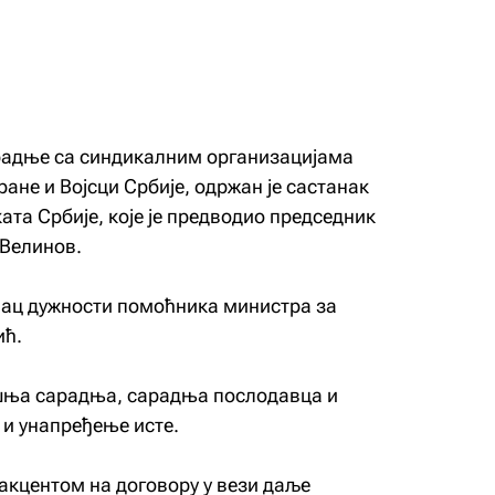
адње са синдикалним организацијама
ране и Војсци Србије, одржан је састанак
ата Србије, које је предводио председник
 Велинов.
лац дужности помоћника министра за
ић.
ашња сарадња, сарадња послодавца и
 и унапређење исте.
 акцентом на договору у вези даље