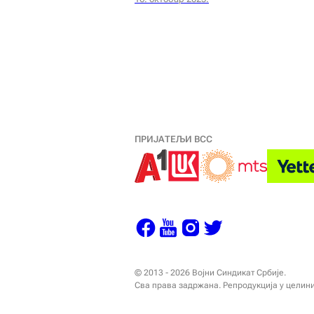
ПРИЈАТЕЉИ ВСС
© 2013 - 2026 Војни Синдикат Србије.
Сва права задржана. Репродукција у целин