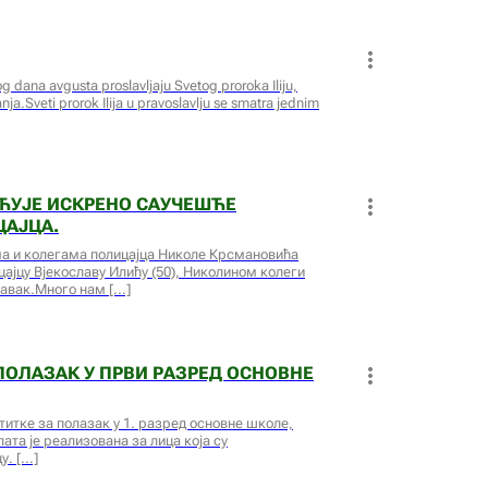
og dana avgusta proslavljaju Svetog proroka Iliju,
nja.Sveti prorok Ilija u pravoslavlju se smatra jednim
УЋУЈЕ ИСКРЕНО САУЧЕШЋЕ
ЦАЈЦА.
а и колегама полицајца Николе Крсмановића
ицајцу Вјекославу Илићу (50), Николином колеги
равак.Много нам
ПОЛАЗАК У ПРВИ РАЗРЕД ОСНОВНЕ
титке за полазак у 1. разред основне школе,
ата је реализована за лица која су
у.