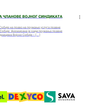
А ЧЛАНОВЕ ВОЈНОГ СИНДИКАТА
Србије на право на пружање услуга правне
 Србије формирана је ради пружања правне
ницима Војске Србије –