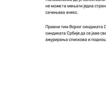
не може га мењати једна стран
сачињава анекс.
Правни тим Војног синдиката С
синдиката Србије да се јаве с
ажурирања спискова и поднош