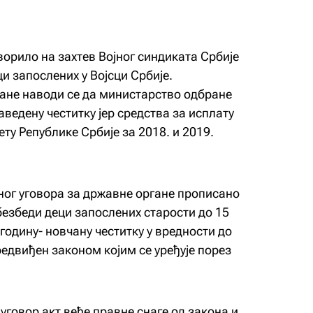
орило на захтев Војног синдиката Србије
и запослених у Војсци Србије.
ане наводи се да министарство одбране
аведену честитку јер средства за исплату
ту Републике Србије за 2018. и 2019.
ног уговора за државне органе прописано
обезбеди деци запослених старости до 15
годину- новчану честитку у вредности до
редвиђен законом којим се уређује порез
говор акт веће правне снаге од закона и