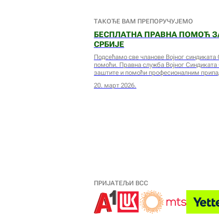
ТАКОЂЕ ВАМ ПРЕПОРУЧУЈЕМО
БЕСПЛАТНА ПРАВНА ПОМОЋ З
СРБИЈЕ
Подсећамо све чланове Војног синдиката 
помоћи. Правна служба Војног Синдиката
заштите и помоћи професионалним припад
20. март 2026.
ПРИЈАТЕЉИ ВСС