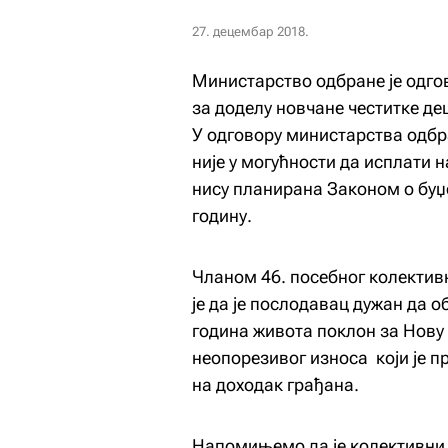
27. децембар 2018.
Министарство одбране је одгов
за доделу новчане честитке дец
У одговору министарства одбр
није у могућности да исплати н
нису планирана Законом о буџе
годину.
Чланом 46. посебног колектив
је да је послодавац дужан да 
година живота поклон за Нову 
неопорезивог износа који је п
на доходак грађана.
Напомињемо да је колективни у