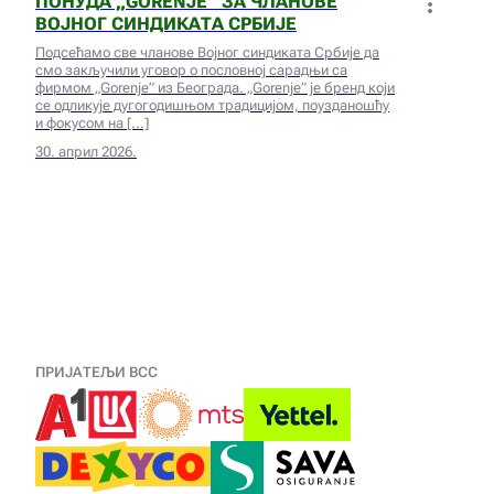
ПОНУДА „GORENJE” ЗА ЧЛАНОВЕ
ВОЈНОГ СИНДИКАТА СРБИЈЕ
Подсећамо све чланове Војног синдиката Србије да
смо закључили уговор о пословној сарадњи са
фирмом „Gorenje” из Београда. „Gorenje” је бренд који
се одликује дугогодишњом традицијом, поузданошћу
и фокусом на
30. април 2026.
ПРИЈАТЕЉИ ВСС