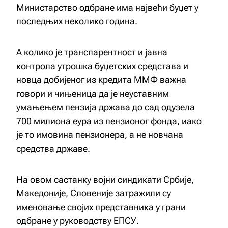
Министарство одбране има највећи буџет у
последњих неколико година.
А колико је транспарентност и јавна
контрола утрошка буџетских средстава и
новца добијеног из кредита ММФ важна
говори и чињеница да је неуставним
умањењем пензија држава до сад одузела
700 милиона еура из пензионог фонда, иако
је то имовина пензионера, а не новчана
средства државе.
На овом састанку војни синдикати Србије,
Македоније, Словеније затражили су
именовање својих представника у грани
одбране у руководству ЕПСУ.