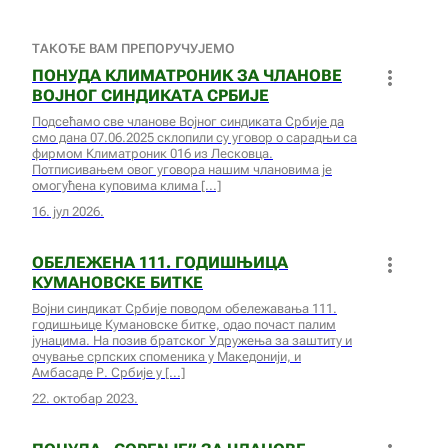
ТАКОЂЕ ВАМ ПРЕПОРУЧУЈЕМО
ПОНУДА КЛИМАТРОНИК ЗА ЧЛАНОВЕ
ВОЈНОГ СИНДИКАТА СРБИЈЕ
Подсећамо све чланове Војног синдиката Србије да
смо дана 07.06.2025 склопили су уговор о сарадњи са
фирмом Климатроник 016 из Лесковца.
Потписивањем овог уговора нашим члановима је
омогућена куповима клима
16. јул 2026.
ОБЕЛЕЖЕНА 111. ГОДИШЊИЦА
КУМАНОВСКЕ БИТКЕ
Војни синдикат Србије поводом обележавања 111.
годишњице Кумановске битке, одао почаст палим
јунацима. На позив братског Удружења за заштиту и
очување српских споменика у Македонији, и
Амбасаде Р. Србије у
22. октобар 2023.