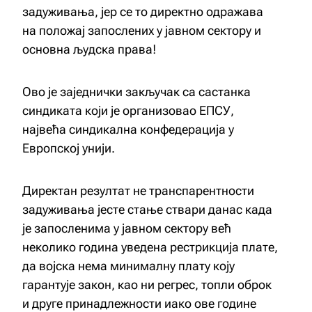
задуживања, јер се то директно одражава
на положај запослених у јавном сектору и
основна људска права!
Ово је заједнички закључак са састанка
синдиката који је организовао ЕПСУ,
највећа синдикална конфедерација у
Европској унији.
Директан резултат не транспарентности
задуживања јесте стање ствари данас када
је запосленима у јавном сектору већ
неколико година уведена рестрикција плате,
да војска нема минималну плату коју
гарантује закон, као ни регрес, топли оброк
и друге принадлежности иако ове године