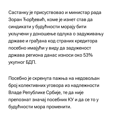
Састанку је присуствовао и министар рада
Зоран Ђорђевић, коме је изнет став да
синдикати у будућности морају бити
укључени у доношење одлука о задуживању
државе и грађана код страних кредитора
посебно имајући у виду да задуженост
држава региона данас износи око 53%
укупног БДП.
Посебно је скренута пажња на недовољан
број колективних уговора из надлежности
Владе Републике Србије, те да није
препознат значај посебних КУ и да се то у
будућности мора променити.