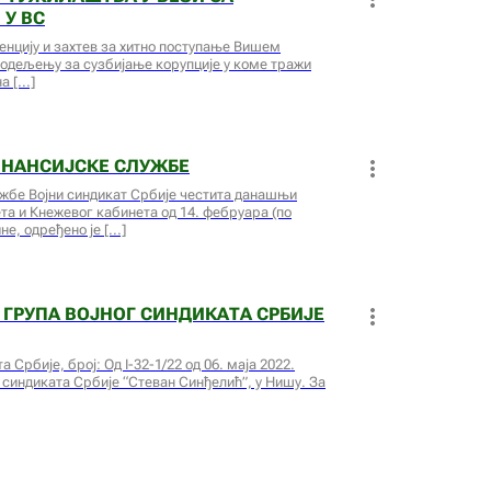
У ВС
генцију и захтев за хитно поступање Вишем
 одељењу за сузбијање корупције у коме тражи
на
ИНАНСИЈСКЕ СЛУЖБЕ
жбе Војни синдикат Србије честита данашњи
та и Кнежевог кабинета од 14. фебруара (по
не, одређено је
ГРУПА ВОЈНОГ СИНДИКАТА СРБИЈЕ
Србије, број: Од I-32-1/22 од 06. маја 2022.
 синдиката Србије “Стеван Синђелић”, у Нишу. За