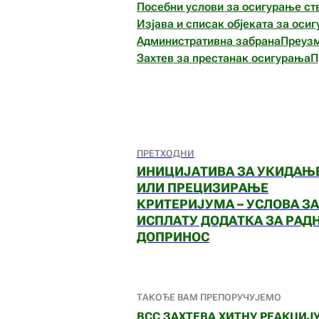
Посебни услови за осигурање ст
Изјава и списак објеката за оси
Административна забрана
Преуз
Захтев за престанак осигурања
П
ПРЕТХОДНИ
ИНИЦИЈАТИВА ЗА УКИДАЊ
ИЛИ ПРЕЦИЗИРАЊЕ
КРИТЕРИЈУМА – УСЛОВА ЗА
ИСПЛАТУ ДОДАТКА ЗА РАД
ДОПРИНОС
ТАКОЂЕ ВАМ ПРЕПОРУЧУЈЕМО
ВСС ЗАХТЕВА ХИТНУ РЕАКЦИЈ