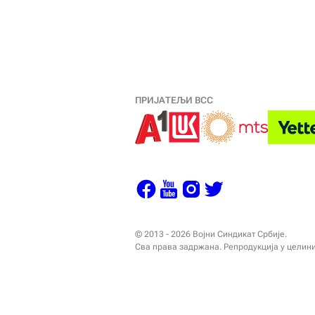
ПРИЈАТЕЉИ ВСС
© 2013 - 2026 Војни Синдикат Србије.
Сва права задржана. Репродукција у целин