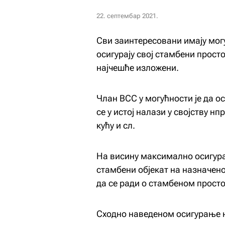
22. септембар 2021.
Сви заинтересовани имају мог
осигурају свој стамбени прост
најчешће изложени.
Члан ВСС у могућности је да ос
се у истој налази у својству н
кућу и сл.
На висину максимално осигуран
стамбени објекат на назначено
да се ради о стамбеном просто
Сходно наведеном осигурање н