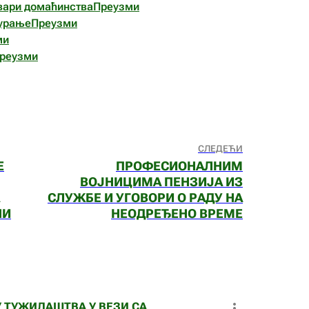
вари домаћинства
Преузми
гурање
Преузми
ми
реузми
СЛЕДЕЋИ
Е
ПРОФЕСИОНАЛНИМ
ВОЈНИЦИМА ПЕНЗИЈА ИЗ
СЛУЖБЕ И УГОВОРИ О РАДУ НА
НИ
НЕОДРЕЂЕНО ВРЕМЕ
У ТУЖИЛАШТВА У ВЕЗИ СА