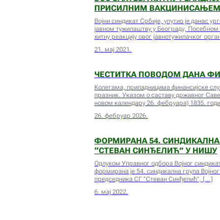
ПРИСИЛНИМ ВАКЦИНИСАЊЕМ 
Војни синдикат Србије, упутио је данас ур
јавном тужилаштву у Београду, Посебном
хитну реакцију овог јавнотужилачког орга
21. мај 2021.
ЧЕСТИТКА ПОВОДОМ ДАНА Ф
Колегама, припадницима финансијске слу
празник. Указом о саставу државног Саве
новом календару 26. фебруара) 1835. годи
26. фебруар 2026.
ФОРМИРАНА 54. СИНДИКАЛНА 
“СТЕВАН СИНЂЕЛИЋ’’ У НИШУ
Одлуком Управног одбора Војног синдиката 
формирана је 54. синдикална група Војног
председника СГ ‘’Стеван Синђелић’’,
6. мај 2022.