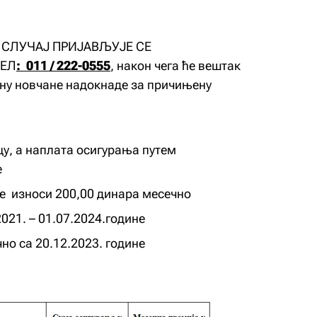
 СЛУЧАЈ ПРИЈАВЉУЈЕ СЕ
ТЕЛ
: 011 / 222-0555
, након чега ће вештак
ину новчане надокнаде за причињену
цу, а наплата осигурања путем
е
е износи 200,00 динара месечно
021. – 01.07.2024.године
но са 20.12.2023. године