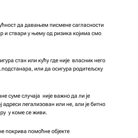
ућност да давањем писмене сагласности
ор и ствари у њему од ризика којима смо
игура стан или кућу где није власник него
пр.подстанара, или да осигура родитељску
е суме случаја није важно да ли је
ј адреси легализован или не, али је битно
ру у коме се живи.
е покрива помоћне објекте