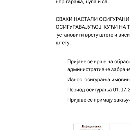
нпр.гаража,шупа и сл.
СВАКИ НАСТАЛИ ОСИГУРАНИ
ОСИГУРАВАЈУЋОЈ КУЋИ НА 
установити врсту штете и вис
штету.
Пријаве се врше на обрас
административне забран
Износ осигурања имовин
Период осигурања 01.07.2
Пријаве се примају закључ