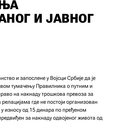
АЊА
АНОГ И ЈАВНОГ
тво и запослене у Војсци Србије да је
 свом тумачењу Правилника о путним и
раво на накнаду трошкова превоза за
а релацијама где не постоји организован
о у износу од 15 динара по пређеном
 предвиђен за накнаду одвојеног живота од