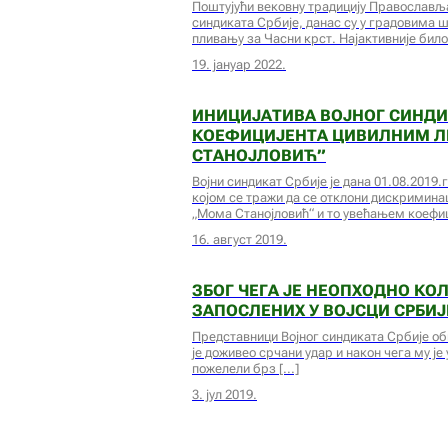
Поштујући вековну традицију Православља
синдиката Србије, данас су у градовима 
пливању за Часни крст. Најактивније било
19. јануар 2022.
ИНИЦИЈАТИВА ВОЈНОГ СИНДИ
КОЕФИЦИЈЕНТА ЦИВИЛНИМ Л
СТАНОЈЛОВИЋ”
Војни синдикат Србије је дана 01.08.2019
којом се тражи да се отклони дискримина
„Мома Станојловић“ и то увећањем коефи
16. август 2019.
ЗБОГ ЧЕГА ЈЕ НЕОПХОДНО К
ЗАПОСЛЕНИХ У ВОЈСЦИ СРБИЈ
Представници Војног синдиката Србије об
је доживео срчани удар и након чега му је
пожелели брз
3. јул 2019.