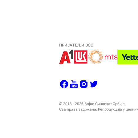
ПРИЈАТЕЉИ ВСС
© 2013 - 2026 Војни Синдикат Србије.
Сва права задржана. Репродукција у целин