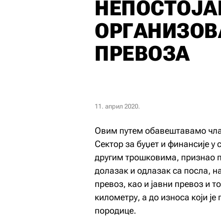
НЕПОСТОЈ
ОРГАНИЗОВ
ПРЕВОЗА
11. април 2020.
Овим путем обавештавамо чланс
Сектор за буџет и финансије у
другим трошковима, признао п
долазак и одлазак са посла, н
превоз, као и јавни превоз и т
километру, а до износа који је
породице.