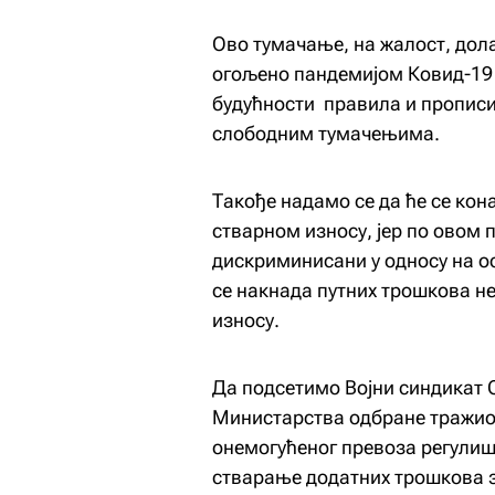
Ово тумачање, на жалост, дола
огољено пандемијом Ковид-19 в
будућности правила и прописи
слободним тумачењима.
Такође надамо се да ће се кон
стварном износу, јер по овом 
дискриминисани у односу на ос
се накнада путних трошкова не
износу.
Да подсетимо Војни синдикат С
Министарства одбране тражио д
онемогућеног превоза регулиш
стварање додатних трошкова з