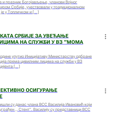
 и празник Богојављење, чланови Војног
широм Србије, учествовали у традиционалном
 је у Топличком и
КАТА СРБИЈЕ ЗА УВЕЋАЊЕ
ИЦИМА НА СЛУЖБИ У ВЗ “МОМА
.године упутио Иницијативу Министарству одбране
ција према цивилним лицима на служби у ВЗ
цијента
ОЛЕКТИВНО ОСИГУРАЊЕ
Е
ишли су данас члана ВСС Василија Ивановић који
 уграђен ,, Стент”. Василију су представници ВСС