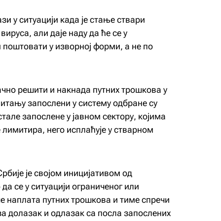
зи у ситуацији када је стање ствари
ируса, али даје наду да ће се у
 поштовати у изворној форми, а не по
ачно решити и накнада путних трошкова у
питању запослени у систему одбране су
тале запослене у јавном сектору, којима
 лимитира, него исплаћује у стварном
рбије је својом иницијативом од
а се у ситуацији ограниченог или
е наплата путних трошкова и тиме спречи
а долазак и одлазак са посла запослених