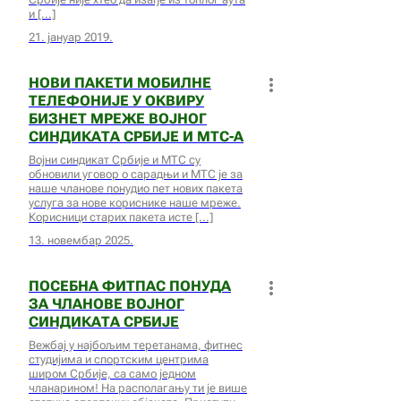
и
21. јануар 2019.
НОВИ ПАКЕТИ МОБИЛНЕ
ТЕЛЕФОНИЈЕ У ОКВИРУ
БИЗНЕТ МРЕЖЕ ВОЈНОГ
СИНДИКАТА СРБИЈЕ И МТС-А
Војни синдикат Србије и МТС су
обновили уговор о сарадњи и МТС је за
наше чланове понудио пет нових пакета
услуга за нове кориснике наше мреже.
Корисници старих пакета исте
13. новембар 2025.
ПОСЕБНА ФИТПАС ПОНУДА
ЗА ЧЛАНОВЕ ВОЈНОГ
СИНДИКАТА СРБИЈЕ
Вежбај у најбољим теретанама, фитнес
студијима и спортским центрима
широм Србије, са само једном
чланарином! На располагању ти је више