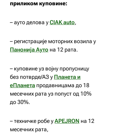
приликом куповине:
– ауто делова у
CIAK auto
,
– регистрације моторних возила у
Панонија Ауто
на 12 рата.
– куповине уз војну пропусницу
без потврде/АЗ у
Планета и
еПланета
продавницама до 18
месечних рата уз попуст од 10%
до 30%.
– техничке робе у
APEJRON
на 12
месечних рата,