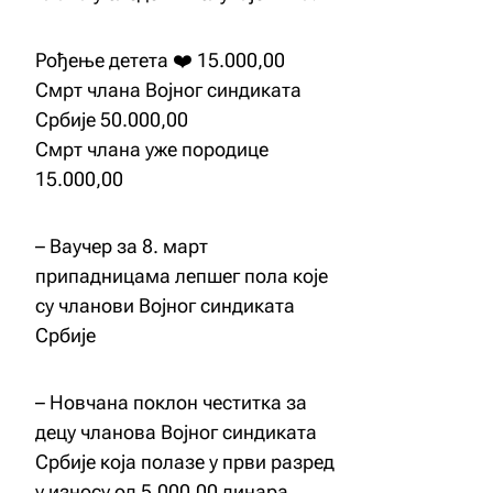
Рођење детета ❤️ 15.000,00
Смрт члана Војног синдиката
Србије 50.000,00
Смрт члана уже породице
15.000,00
– Ваучер за 8. март
припадницама лепшег пола које
су чланови Војног синдиката
Србије
– Новчана поклон честитка за
децу чланова Војног синдиката
Србије која полазе у први разред
у износу од 5.000,00 динара