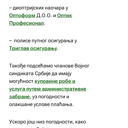
– диоптријских наочара у
Оптоформ
Д.О.О. и
Оптик
Професионал
.
– полисе путног осигурања у
Триглав осигурању
.
Такође подсећамо чланове Војног
синдиката Србије да имају
могућност
куповине робе и
услуга путем административне
забране
, уз погодности и
олакшане услове плаћања.
Ускоро још низ погодности, како