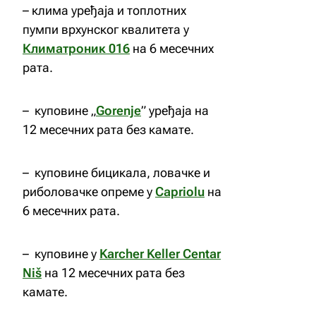
– клима уређаја и топлотних
пумпи врхунског квалитета у
Климатроник 016
на 6 месечних
рата.
– куповине „
Gorenje
” уређаја на
12 месечних рата без камате.
– куповине бицикала, ловачке и
риболовачке опреме у
Capriolu
на
6 месечних рата.
– куповине у
Karcher Keller Centar
Niš
на 12 месечних рата без
камате.