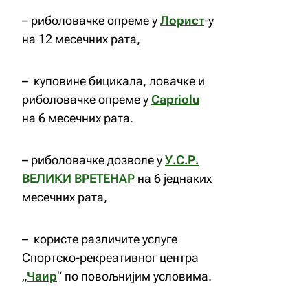
– риболовачке опреме у
Лорист
-у
на 12 месечних рата,
– куповине бицикала, ловачке и
риболовачке опреме у
Capriolu
на 6 месечних рата.
– риболовачке дозволе у
У.С.Р.
ВЕЛИКИ ВРЕТЕНАР
на 6 једнаких
месечних рата,
– користе различите услуге
Спортско-рекреативног центра
„
Чаир
“ по повољнијим условима.