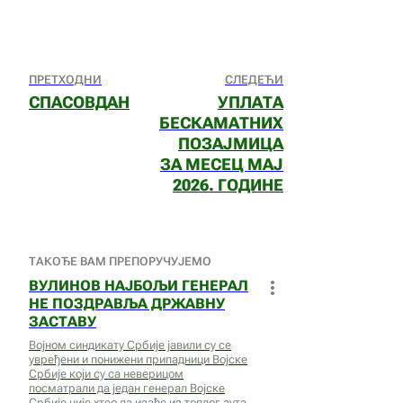
ПРЕТХОДНИ
СЛЕДЕЋИ
СПАСОВДАН
УПЛАТА
БЕСКАМАТНИХ
ПОЗАЈМИЦА
ЗА МЕСЕЦ МАЈ
2026. ГОДИНЕ
ТАКОЂЕ ВАМ ПРЕПОРУЧУЈЕМО
ВУЛИНОВ НАЈБОЉИ ГЕНЕРАЛ
НЕ ПОЗДРАВЉА ДРЖАВНУ
ЗАСТАВУ
Војном синдикату Србије јавили су се
увређени и понижени припадници Војске
Србије који су са неверицом
посматрали да један генерал Војске
Србије није хтео да изађе из топлог аута