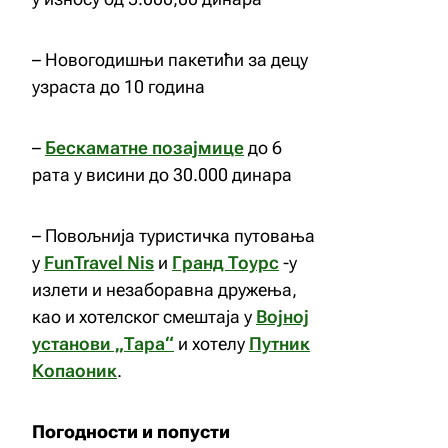
– Новогодишњи пакетићи за децу
узраста до 10 година
–
Бескаматне позајмице
до 6
рата у висини до 30.000 динара
– Повољнија туристичка путовања
y
FunTravel Nis
и
Гранд Тоурс
-у
излети и незаборавна дружења,
као и хотелског смештаја у
Војној
установи „Тара“
и хотелу
Путник
Копаоник
.
Погодности и попусти