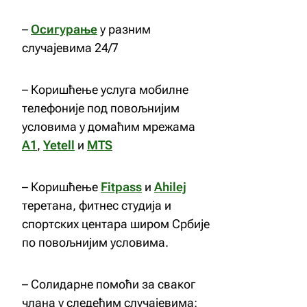
–
Осигурање
у разним
случајевима 24/7
– Коришћење услуга мобилне
телефоније под повољнијим
условима у домаћим мрежама
А1
,
Yetell
и
MTS
– Коришћење
Fitpass
и
Ahilej
теретана, фитнес студија и
спортскиx центара широм Србије
по повољнијим условима.
– Солидарне помоћи за сваког
члана у следећим случајевима: