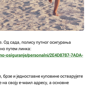
. Од сада, полису путног осигурања
но путем линка:
/putno-osiguranje/personalni/2E4D8787-7ADA-
, брзе и једноставне куповине остварујете
 на своју е-маил адресу, а основне