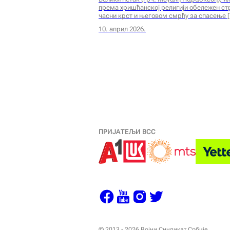
према хришћанској религији обележен с
часни крст и његовом смрћу за спасење
10. април 2026.
ПРИЈАТЕЉИ ВСС
© 2013 - 2026 Војни Синдикат Србије.