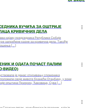
ЕДНИКА ВУЧИЋА ЗА ОШТРИЈЕ
ЛАЦА КРИВИЧНИХ ДЕЛА
жава најаву председника Републике Србије
ре запрећене казне за кривична дела. Такође
оношења
ЕНИК И ОДАТА ПОЧАСТ ПАЛИМ
О-ВИДЕО)
суствовала је данас откривању споменика
 положили своје животе бранећи Отаџбину, у зони
рије општина Призрен, Ђаковица, Сува
и Страсни петак, хришћански је празник, који је