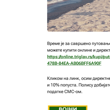
Време је за савршено путовање
можете купити онлине и директ
https://online.triglav.rs/kupi
478B-84EA-AB06BFF6A90F
Кликом на линк, осим директне
и 10% попуста. Полису добијате
податке СМС-ом.