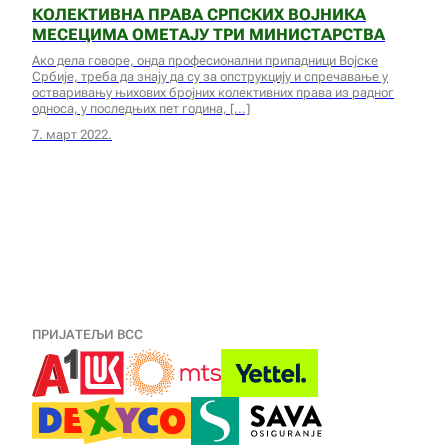
КОЛЕКТИВНА ПРАВА СРПСКИХ ВОЈНИКА
МЕСЕЦИМА ОМЕТАЈУ ТРИ МИНИСТАРСТВА
Ако дела говоре, онда професионални припадници Војске
Србије, треба да знају да су за опструкцију и спречавање у
остваривању њихових бројних колективних права из радног
односа, у последњих пет година,
7. март 2022.
ПРИЈАТЕЉИ ВСС