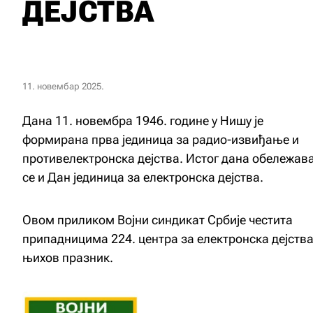
ДЕЈСТВА
11. новембар 2025.
Дана 11. новембра 1946. године у Нишу је
формирана прва јединица за радио-извиђање и
противелектронска дејства. Истог дана обележав
се и Дан јединица за електронска дејства.
Овом приликом Војни синдикат Србије честита
припадницима 224. центра за електронска дејств
њихов празник.