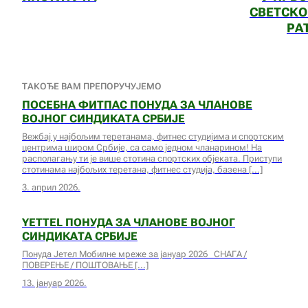
СВЕТСК
РА
ТАКОЂЕ ВАМ ПРЕПОРУЧУЈЕМО
ПОСЕБНА ФИТПАС ПОНУДА ЗА ЧЛАНОВЕ
ВОЈНОГ СИНДИКАТА СРБИЈЕ
Вежбај у најбољим теретанама, фитнес студијима и спортским
центрима широм Србије, са само једном чланарином! На
располагању ти је више стотина спортских објеката. Приступи
стотинама најбољих теретана, фитнес студија, базена
3. април 2026.
YETTEL ПОНУДА ЗА ЧЛАНОВЕ ВОЈНОГ
СИНДИКАТА СРБИЈЕ
Понуда Јетел Мобилне мреже за јануар 2026 СНАГА /
ПОВЕРЕЊЕ / ПОШТОВАЊЕ
13. јануар 2026.