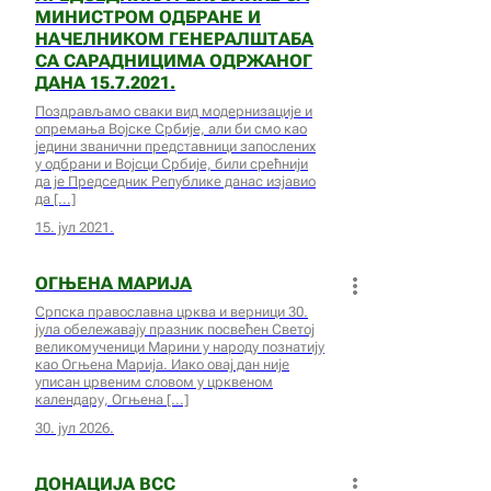
МИНИСТРОМ ОДБРАНЕ И
НАЧЕЛНИКОМ ГЕНЕРАЛШТАБА
СА САРАДНИЦИМА ОДРЖАНОГ
ДАНА 15.7.2021.
Поздрављамо сваки вид модернизације и
опремања Војске Србије, али би смо као
једини званични представници запослених
у одбрани и Војсци Србије, били срећнији
да је Председник Републике данас изјавио
да
15. јул 2021.
ОГЊЕНА МАРИЈА
Српска православна црква и верници 30.
јула обележавају празник посвећен Светој
великомученици Марини у народу познатију
као Огњена Марија. Иако овај дан није
уписан црвеним словом у црквеном
календару, Огњена
30. јул 2026.
ДОНАЦИЈА ВСС