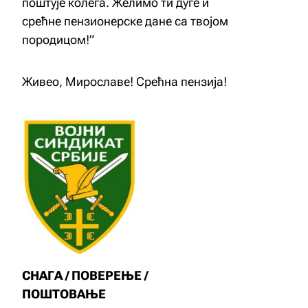
поштује колега. Желимо ти дуге и
срећне пензионерске дане са твојом
породицом!”
Живео, Мирославе! Срећна пензија!
СНАГА / ПОВЕРЕЊЕ /
ПОШТОВАЊЕ