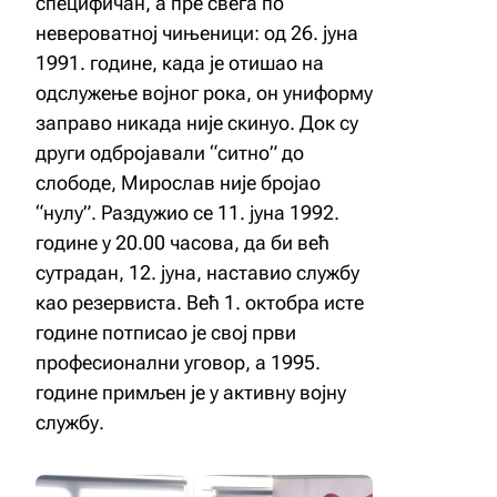
специфичан, а пре свега по
невероватној чињеници: од 26. јуна
1991. године, када је отишао на
одслужење војног рока, он униформу
заправо никада није скинуо. Док су
други одбројавали “ситно” до
слободе, Мирослав није бројао
“нулу”. Раздужио се 11. јуна 1992.
године у 20.00 часова, да би већ
сутрадан, 12. јуна, наставио службу
као резервиста. Већ 1. октобра исте
године потписао је свој први
професионални уговор, а 1995.
године примљен је у активну војну
службу.