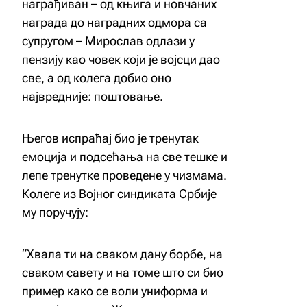
награђиван – од књига и новчаних
награда до наградних одмора са
супругом – Мирослав одлази у
пензију као човек који је војсци дао
све, а од колега добио оно
највредније: поштовање.
Његов испраћај био је тренутак
емоција и подсећања на све тешке и
лепе тренутке проведене у чизмама.
Колеге из Војног синдиката Србије
му поручују:
“Хвала ти на сваком дану борбе, на
сваком савету и на томе што си био
пример како се воли униформа и