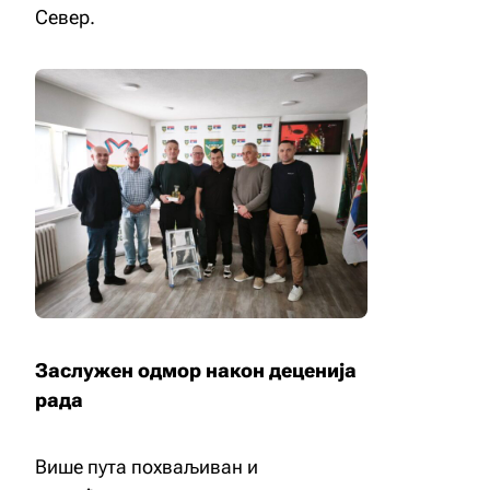
Север.
Заслужен одмор након деценија
рада
Више пута похваљиван и