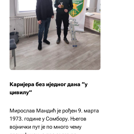
Каријера без иједног дана “у
цивилу”
Мирослав Мандић је рођен 9. марта
1973. године у Сомбору. Његов
војнички пут је по много чему