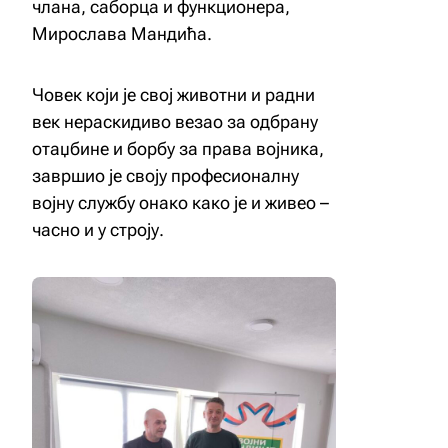
члана, саборца и функционера,
Мирослава Мандића.
Човек који је свој животни и радни
век нераскидиво везао за одбрану
отаџбине и борбу за права војника,
завршио је своју професионалну
војну службу онако како је и живео –
часно и у строју.