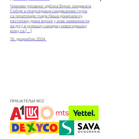
Чланови управног одбора Војног синдиката
Србије и председници синдикалних група
са територије града Ниша донирали су
ресторану дома војске у знак захвалности
за дугу и успешну сарадњу новогодишњу
јелку са
16. децембар 2024.
ПРИЈАТЕЉИ ВСС