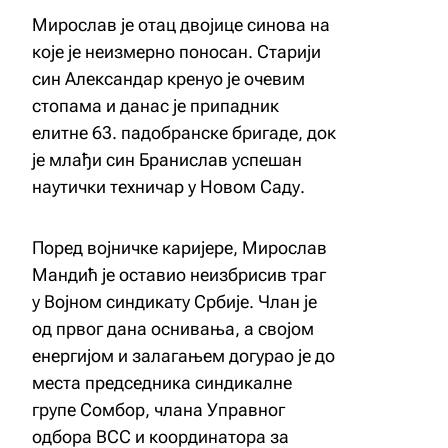
Мирослав је отац двојице синова на
које је неизмерно поносан. Старији
син Александар кренуо је очевим
стопама и данас је припадник
елитне 63. падобранске бригаде, док
је млађи син Бранислав успешан
наутички техничар у Новом Саду.
Поред војничке каријере, Мирослав
Мандић је оставио неизбрисив траг
у Војном синдикату Србије. Члан је
од првог дана оснивања, а својом
енергијом и залагањем догурао је до
места председника синдикалне
групе Сомбор, члана Управног
одбора ВСС и координатора за