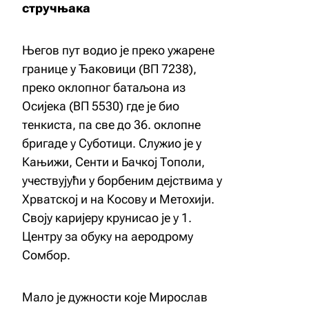
стручњака
Његов пут водио је преко ужарене
границе у Ђаковици (ВП 7238),
преко оклопног батаљона из
Осијека (ВП 5530) где је био
тенкиста, па све до 36. оклопне
бригаде у Суботици. Служио је у
Кањижи, Сенти и Бачкој Тополи,
учествујући у борбеним дејствима у
Хрватској и на Косову и Метохији.
Своју каријеру крунисао је у 1.
Центру за обуку на аеродрому
Сомбор.
Мало је дужности које Мирослав