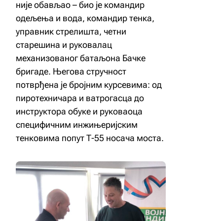
није обављао – био је командир
одељења и вода, командир тенка,
управник стрелишта, четни
старешина и руковалац
механизованог батаљона Бачке
бригаде. Његова стручност
потврђена је бројним курсевима: од
пиротехничара и ватрогасца до
инструктора обуке и руковаоца
специфичним инжињеријским
тенковима попут Т-55 носача моста.