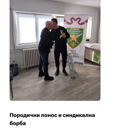
Породични понос и синдикална
борба