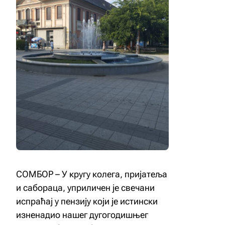
СОМБОР – У кругу колега, пријатеља
и сабораца, уприличен је свечани
испраћај у пензију који је истински
изненадио нашег дугогодишњег