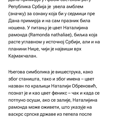
Република Србија je увела амблем
(значку) за ознаку која би у седмици пре
Дана примирја и на сам празник била
ношена. У питању је цвет Наталијина
рамонда (Ramonda nathaliae), биљка која
расте углавном у источној Србији, али и на
планини Ниџе, чији је највиши врх
Кајмакчалан.
Његова симболика је вишеструка, како
због станишта, тако и због имена – цвет
назван по краљици Наталији Обреновић,
познат је и као цвет феникс – чак и када се
потпуно осуши, ако се залије, Наталијина
рамонда може оживети, што указује на
васкрс српске државе из пепела после