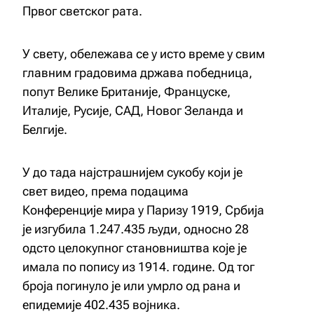
Првог светског рата.
У свету, обележава се у исто време у свим
главним градовима држава победница,
попут Велике Британије, Француске,
Италије, Русије, САД, Новог Зеланда и
Белгије.
У до тада најстрашнијем сукобу који је
свет видео, према подацима
Конференције мира у Паризу 1919, Србија
је изгубила 1.247.435 људи, односно 28
одсто целокупног становништва које је
имала по попису из 1914. године. Од тог
броја погинуло је или умрло од рана и
епидемије 402.435 војника.