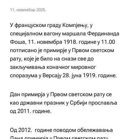
11. новембар 2025.
У француском граду Компјењу, у
специјалном вагону маршала Фердинанда
Фоша, 11. новембра 1918. године у 11.00
потписано је примирје у Првом светском
рату, које је било на снази све до
закључивања коначног мировног
споразума у Версају 28. јуна 1919. године.
Дан примирја у Првом светском рату се
као државни празник у Србији прославља
од 2011. године.
Од 2012. године поводом обележавања
Дана примирја у Првом светском рату