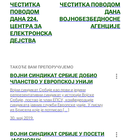
ЧЕСТИТКА
ЧЕСТИТКА ПОВОДОМ
ПОВОДОМ
ДАНА
ДАНА 224.
ВОЈНОБЕЗБЕДНОСНЕ
ЦЕНТРА ЗА
АГЕНЦИЈЕ
ЕЛЕКТРОНСКА
ДЕЈСТВА
ТАКОЂЕ ВАМ ПРЕПОРУЧУЈЕМО
ВОЈНИ СИНДИКАТ СРБИЈЕ ДОБИО
ЧЛАНСТВО У ЕВРОПСКОЈ УНИЈИ
Војни синдикат Србије као први и једини
репрезентативни синдикат у историји Војске
Србије, постао је члан ЕПСУ, конфедерације
синдиката јавних служби Европске уније. У писму
из Брисела које је потписао
30. мај 2019.
ВОЈНИ СИНДИКАТ СРБИЈЕ У ПОСЕТИ