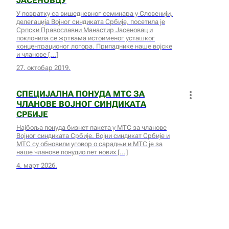
ЈАСЕНОВЦУ
У повратку са вишедневног семинара у Словенији,
делегација Војног синдиката Србије, посетила је
Српски Православни Манастир Јасеновац и
поклонила се жртвама истоименог усташког
концентрационог логора. Припаднике наше војске
и чланове
27. октобар 2019.
СПЕЦИЈАЛНА ПОНУДА МТС ЗА
ЧЛАНОВЕ ВОЈНОГ СИНДИКАТА
СРБИЈЕ
Најбоља понуда бизнет пакета у МТС за чланове
Војног синдиката Србије. Војни синдикат Србије и
МТС су обновили уговор о сарадњи и МТС је за
наше чланове понудио пет нових
4. март 2026.