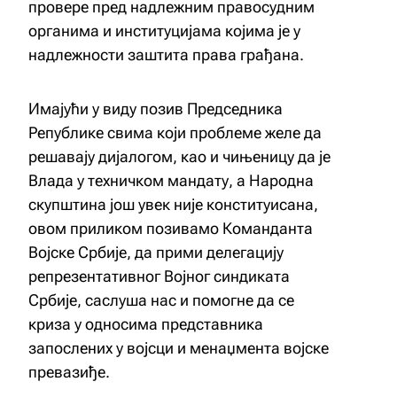
провере пред надлежним правосудним
органима и институцијама којима је у
надлежности заштита права грађана.
Имајући у виду позив Председника
Републике свима који проблеме желе да
решавају дијалогом, као и чињеницу да је
Влада у техничком мандату, а Народна
скупштина још увек није конституисана,
овом приликом позивамо Команданта
Војске Србије, да прими делегацију
репрезентативног Војног синдиката
Србије, саслуша нас и помогне да се
криза у односима представника
запослених у војсци и менаџмента војске
превазиђе.