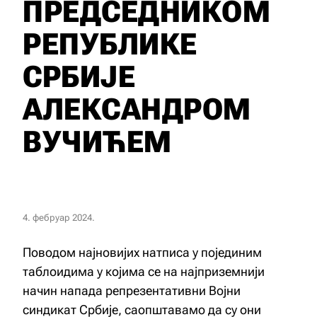
ПРЕДСЕДНИКОМ
РЕПУБЛИКЕ
СРБИЈЕ
АЛЕКСАНДРОМ
ВУЧИЋЕМ
4. фебруар 2024.
Поводом најновијих натписа у појединим
таблоидима у којима се на најприземнији
начин напада репрезентативни Војни
синдикат Србије, саопштавамо да су они