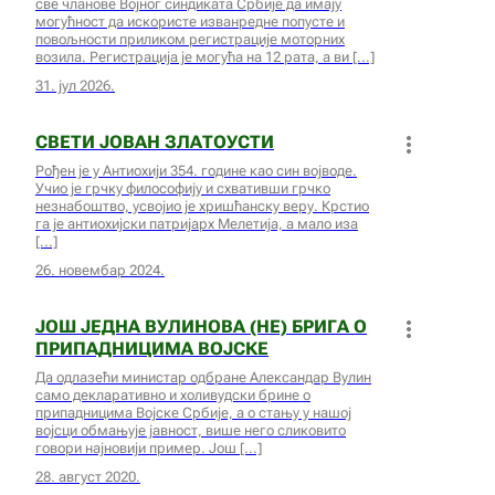
све чланове Војног синдиката Србије да имају
могућност да искористе изванредне попусте и
повољности приликом регистрације моторних
возила. Регистрација је могућа на 12 рата, а ви
31. јул 2026.
СВЕТИ ЈОВАН ЗЛАТОУСТИ
Рођен је у Антиохији 354. године као син војводе.
Учио је грчку философију и схвативши грчко
незнабоштво, усвојио је хришћанску веру. Крстио
га је антиохијски патријарх Мелетија, а мало иза
26. новембар 2024.
ЈОШ ЈЕДНА ВУЛИНОВА (НЕ) БРИГА О
ПРИПАДНИЦИМА ВОЈСКЕ
Да одлазећи министар одбране Александар Вулин
само декларативно и холивудски брине о
припадницима Војске Србије, а о стању у нашој
војсци обмањује јавност, више него сликовито
говори најновији пример. Још
28. август 2020.