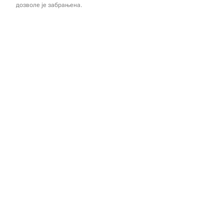
дозволе је забрањена.