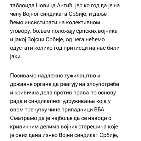
таблоида Новица Антић, јер ко год да је на
челу Војног синдиката Србије, и даље
ћемо инсистирати на колективном
уговору, бољем положају српских војника
и јакој Војсци Србије, од чега нећемо
одустати колико год притисци на нас били
јаки.
Позивамо надлежно тужилаштво и
државне органе да реагују на злоупотребе
и кривична дела против права по основу
рада и синдикалног удруживања која у
овом тренутку чине припадници ВБА.
Сматрамо да је најбоље да се наводи о
кривичним делима војних старешина које
је ових дана изнео Војни синдикат Србије,