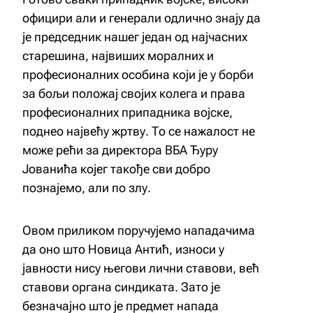
официри али и генерали одлично знају да
је председник нашег један од најчасних
старешина, највиших моралних и
професионалних особина који је у борби
за бољи положај својих колега и права
професионалних припадника војске,
поднео највећу жртву. То се нажалост не
може рећи за директора ВБА Ђуру
Јованића којег такође сви добро
познајемо, али по злу.
Овом приликом поручујемо нападачима
да оно што Новица Антић, износи у
јавности нису његови лични ставови, већ
ставови органа синдиката. Зато је
безначајно што је предмет напада