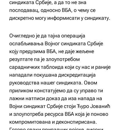
синдиката Србије, а да то не зна
послодавац, односно ВБА, о чему се
дискретно могу информисати у синдикату.
Очигледно је да тајна операција
ослабљивања Војног синдиката Србије
коју предузима ВБА, не даје жељене
резултате па је злоупотребом
сарадничких таблоида који су нас и раније
нападали покушана дискредитација
руководства нашег синдиката. Овом
приликом констатујемо да су управо ти
лажни натписи доказ да иза напада на
Војни синдикат Србије стоји Ђуро Јованић
и злоупотреба ресурса ВБА која је поново
компромитована и деконспирисана.
Готово сваки припадник војске, високи