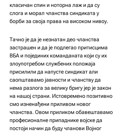
класичан спин и ноторна лаж и да су
слога и морал чланства синдиката у
борби за своја права на високом нивоу.
Тачно је да је незнатан део чланства
застрашен и да је подлегао притисцима
ВБА и појединих команданата који су их
злоупотребом
службених положаја
присилили да напусте синдикат али
саопштавамо јавности и чланству да
нема разлога за велику бригу јер је закон
на нашој страни. Истовремено позитивно
смо изненађени приливом новог
чланства. Овом приликом обавештавамо
професионалне припаднике војске да
постоји начин да буду чланови Војног