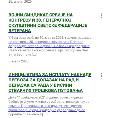
26. април 2026.
ВОЈНИ СИНДИКАТ СРБИЈЕ НА
КОНГРЕСУ И 30. ГЕНЕРАЛНОЈ
СКУПШТИНИ СВЕТСКЕ ФЕДЕРАЦИЈЕ
ВЕТЕРАНА
У Београду од 6. до 10. марта 2023. године, одржава
се конгрес и 30. генерална скупштина Светске
федерације ветерана (WVF). На позив председника
Светске ветеранске организације, господина Дан
Виго Бергтуна
8. март 2023.
ИНИЦИЈАТИВА ЗА ИСПЛАТУ НАКНАДЕ
ПРЕВОЗА ЗА ДОЛАЗАК НА РАД И
ОДЛАЗАК СА РАДА У ВИСИНИ
СТВАРНИХ ТРОШКОВА ПУТОВАЊА
Дана 11.фебруара 2021.године, Војни синдикат
Србије је упутио министру одбране, иницијативу за
измене Правилника о накнади путних и других
трошкова у Војсци Србије у којој предлаже да се
одредбе правилника