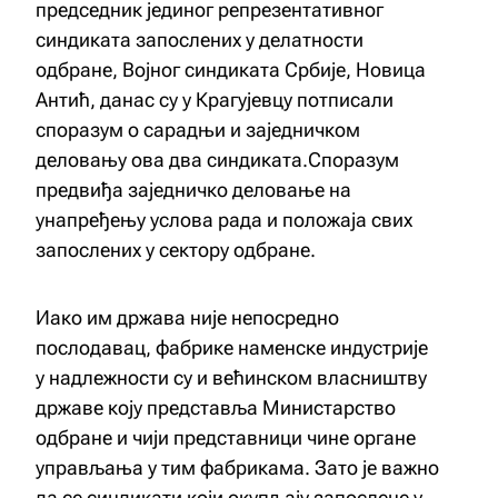
председник јединог репрезентативног
синдиката запослених у делатности
одбране, Војног синдиката Србије, Новица
Антић, данас су у Крагујевцу потписали
споразум о сарадњи и заједничком
деловању ова два синдиката.Споразум
предвиђа заједничко деловање на
унапређењу услова рада и положаја свих
запослених у сектору одбране.
Иако им држава није непосредно
послодавац, фабрике наменске индустрије
у надлежности су и већинском власништву
државе коју представља Министарство
одбране и чији представници чине органе
управљања у тим фабрикама. Зато је важно
да се синдикати који окупљају запослене у