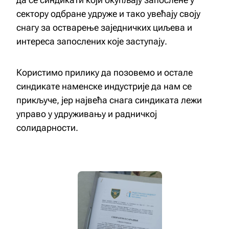
сектору одбране удруже и тако увећају своју
снагу за остварење заједничких циљева и
интереса запослених које заступају.
Користимо прилику да позовемо и остале
синдикате наменске индустрије да нам се
прикључе, јер највећа снага синдиката лежи
управо у удруживању и радничкој
солидарности.