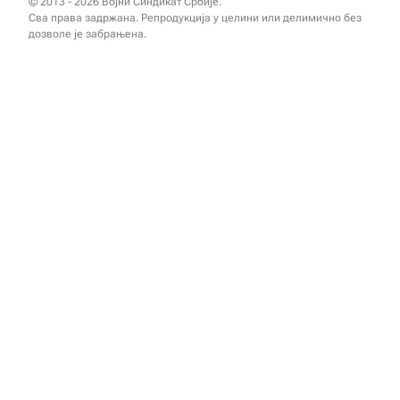
© 2013 - 2026 Војни Синдикат Србије.
Сва права задржана. Репродукција у целини или делимично без
дозволе је забрањена.