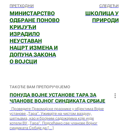
ПРЕТХОДНИ
СЛЕДЕЋИ
МИНИСТАРСТВО
ШКОЛИЦА У
ОДБРАНЕ ПОНОВО
ПРИРОДИ
КРИЈУЋИ
ИЗРАДИЛО
НЕУСТАВАН
НАЦРТ ИЗМЕНА И
ДОПУНА ЗАКОНА
О ВОЈСЦИ
ТАКОЂЕ ВАМ ПРЕПОРУЧУЈЕМО
ПОНУДА ВОЈНЕ УСТАНОВЕ ТАРА ЗА
ЧЛАНОВЕ ВОЈНОГ СИНДИКАТА СРБИЈЕ
Проведите Првомајске празнике у објектима Војне
установе „Тара“. Уживајте на чистом ваздуху,
шетњама, као и бројним садржајима које нуде
хотели ВУ „Тара“. Подсећамо све чланове Војног
синдиката Србије да