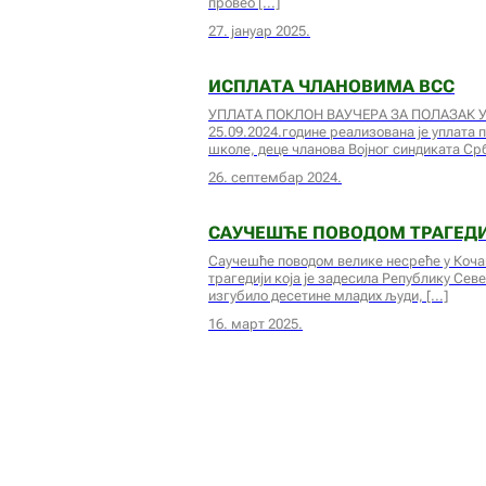
провео
27. јануар 2025.
ИСПЛАТА ЧЛАНОВИМА ВСС
УПЛАТА ПОКЛОН ВАУЧЕРА ЗА ПОЛАЗАК У
25.09.2024.године реализована је уплата 
школе, деце чланова Војног синдиката Ср
26. септембар 2024.
САУЧЕШЋЕ ПОВОДОМ ТРАГЕД
Саучешће поводом велике несреће у Коча
трагедији која је задесила Републику Сев
изгубило десетине младих људи,
16. март 2025.