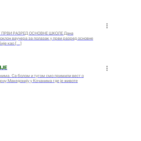
 ПРВИ РАЗРЕД ОСНОВНЕ ШКОЛЕ Дана
поклон ваучера за полазак у први разред основне
бије као
ИЈЕ
нима. Са болом и тугом смо примили вест о
ерну Македонију у Кочанима где је животе