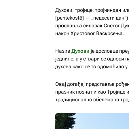
Духови, тројице, тројчиндан ил
[pentekostē] — „педесети дан”)
прославља силазак Светог Дух
након Христовог Васкрсења.
Назив
Духови
је дословце преу
једнине, а у ствари се односи н
духова како се то одомаћило у 
Овај догађај представља рођен
празник познат и као Тројице и
традиционално обележава тр