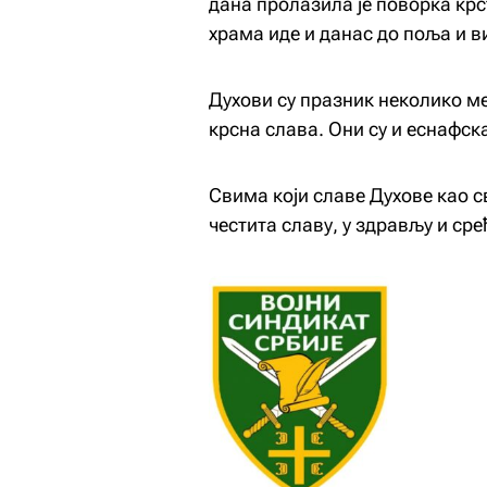
дана пролазила је поворка крс
храма иде и данас до поља и в
Духови су празник неколико ме
крсна слава. Они су и еснафск
Свима који славе Духове као с
честита славу, у здрављу и ср