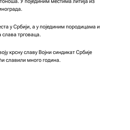
тоноша. У појединим местима литија из
инограда.
ста у Србији, а у појединим породицама и
а слава трговаца.
воју крсну славу Војни синдикат Србије
ећи славили много година.