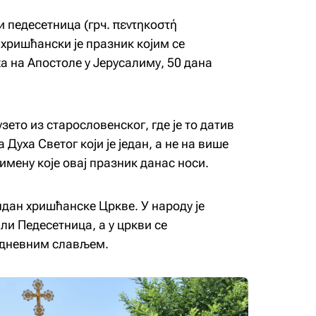
и педесетница (грч. πεντηκοστή
 хришћански је празник којим се
а на Апостоле у Јерусалиму, 50 дана
зето из старословенског, где је то датив
а Духа Светог који је један, а не на више
имену које овај празник данас носи.
дан хришћанске Цркве. У народу је
ли Педесетница, а у цркви се
одневним слављем.