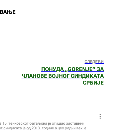
ОВАЊЕ
СЛЕДЕЋИ
ПОНУДА „GORENJE” ЗА
ЧЛАНОВЕ ВОЈНОГ СИНДИКАТА
СРБИЈЕ
из 15. тенковског батаљона је отишао заставник
 синдиката је од 2013. године а цео радни век је