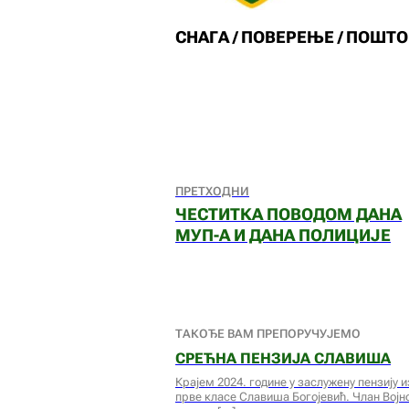
СНАГА / ПОВЕРЕЊЕ / ПОШТ
ПРЕТХОДНИ
ЧЕСТИТКА ПОВОДОМ ДАНА
МУП-А И ДАНА ПОЛИЦИЈЕ
ТАКОЂЕ ВАМ ПРЕПОРУЧУЈЕМО
СРЕЋНА ПЕНЗИЈА СЛАВИША
Крајем 2024. године у заслужену пензију 
прве класе Славиша Богојевић. Члан Војног