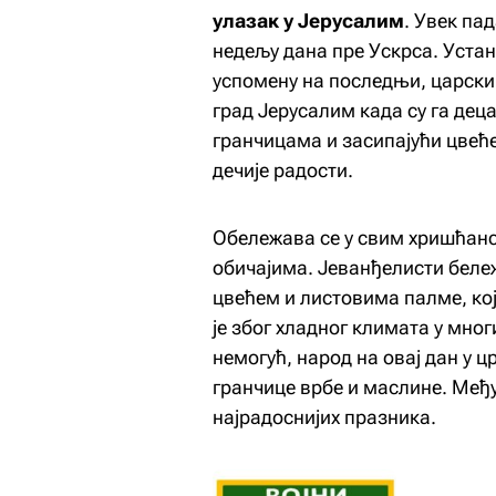
улазак у Јерусалим
.
Увек пад
недељу дана пре Ускрса. Устано
успомену на последњи, царски 
град Јерусалим када су га де
гранчицама и засипајући цвеће
дечије радости.
Обележава се у свим хришћан
обичајима. Јеванђелисти бележ
цвећем и листовима палме, кој
је због хладног климата у мн
немогућ, народ на овај дан у 
гранчице врбе и маслине. Међ
најрадоснијих празника.