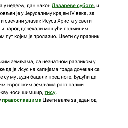
а у недељу, дан након
Лазареве суботе
, и
вљен је у Јерусалиму крајем IV века, за
и свечани улазак Исуса Христа у свети
ца и народ дочекали машући палминим
м пут којим је пролазио. Цвети су празник
ским земљама, са незнатном разликом у
е да је Исус на капијама града дочекан са
е су му људи бацали пред ноге. Будући да
огим европским земљама раст палми
цркву носи шимшир,
тису
,
у
православцима
Цвети важе за један од