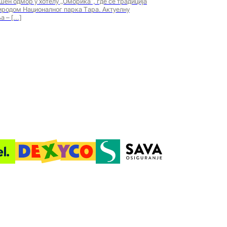
шен одмор у хотелу „Оморика“, где се традиција
иродом Националног парка Тара. Актуелну
а –