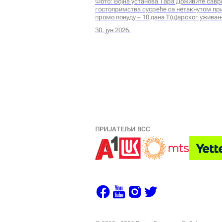
Фото: Војна установа Тара Доживите савр
гостопримства сусреће са нетакнутом пр
промо понуду – 10 дана Т(ц)арског уживањ
30. јун 2026.
ПРИЈАТЕЉИ ВСС