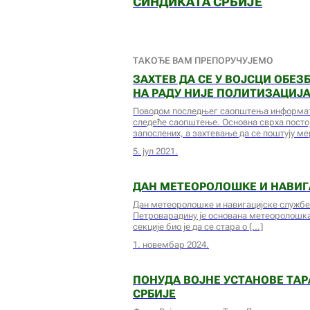
СИНДИКАТА СРБИЈЕ
ТАКОЂЕ ВАМ ПРЕПОРУЧУЈЕМО
ЗАХТЕВ ДА СЕ У ВОЈСЦИ ОБЕ
НА РАДУ НИЈЕ ПОЛИТИЗАЦИЈ
Поводом последњег саопштења информати
следеће саопштење. Основна сврха постој
запослених, а захтевање да се поштују м
5. јул 2021.
ДАН МЕТЕОРОЛОШКЕ И НАВИГ
Дан метеоролошке и навигацијске службе –
Петроварадину је основана метеоролошка
секције био је да се стара о
1. новембар 2024.
ПОНУДА ВОЈНЕ УСТАНОВЕ ТАР
СРБИЈЕ