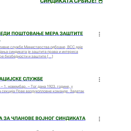
СИНДИКАТА СРБИЈЕ! 🐣
ЗБЕДИ ПОШТОВАЊЕ МЕРА ЗАШТИТЕ
А
вне службе Министарства одбране, ВСС даје
ања синдиката је заштита права и интереса
ере безбедности и заштите
АЦИЈСКЕ СЛУЖБЕ
 1. новембар. – Тог дана 1923. године, у
 секција Прве ваздухопловне команде. Задатак
А ЗА ЧЛАНОВЕ ВОЈНОГ СИНДИКАТА