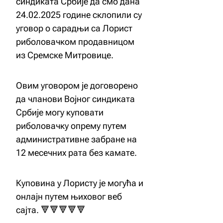
синдиката Србије да смо дана
24.02.2025 године склопили су
уговор о сарадњи са Лорист
риболовачком продавницом
из Сремске Митровице.
Овим уговором је договорено
да чланови Војног синдиката
Србије могу куповати
риболовачку опрему путем
административне забране на
12 месечних рата без камате.
Куповина у Лористу је могућа и
онлајн путем њиховог веб
сајта. 🔻🔻🔻🔻🔻