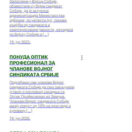
Запослени у Војсци Србије,
обавестили су Војни синдикат
Србије, да је актуелна
админситрација Министарства
одбране, по четврти пут, поново
кријући од синдиката и
заинтересоване јавности, израдила
по Војску Србије и
19. јул 2023.
ПОНУДА ОПТИК
ПРОФЕСИОНАЛ ЗА
ЧЛАНОВЕ ВОЈНОГ
СИНДИКАТА СРБИЈЕ
Подсећамо све чланове Војног
синдиката Србије да смо закључили
уговор о пословној сарадњи са
Оптик Професионал из Земуна.
Чланови Војног синдиката Србије
имају попуст од 10% на прегледе и
куповину
19. јун 2026.