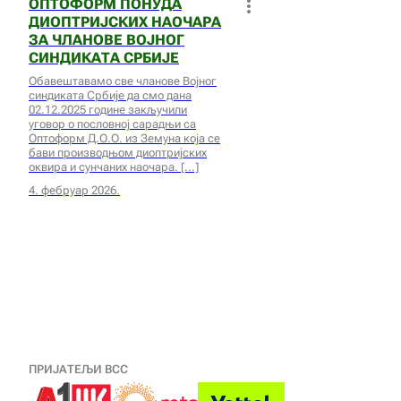
ОПТОФОРМ ПОНУДА
ДИОПТРИЈСКИХ НАОЧАРА
ЗА ЧЛАНОВЕ ВОЈНОГ
СИНДИКАТА СРБИЈЕ
Обавештавамо све чланове Војног
синдиката Србије да смо дана
02.12.2025 године закључили
уговор о пословној сарадњи са
Оптоформ Д.О.О. из Земуна која се
бави производњом диоптријских
оквира и сунчаних наочара.
4. фебруар 2026.
ПРИЈАТЕЉИ ВСС