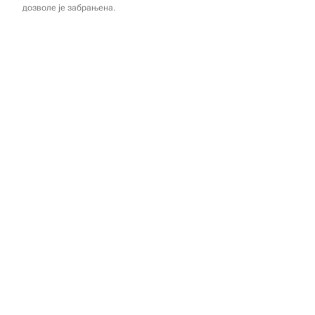
дозволе је забрањена.