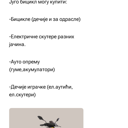
Југо бицикл могу купити:
-Бицикле (дечије и за одрасле)
-Електричне скутере разних
јачина.
-Ауто опрему
(гуме,акумулатори)
-Дечије играчке (ел.аутићи,
ел.скутери)