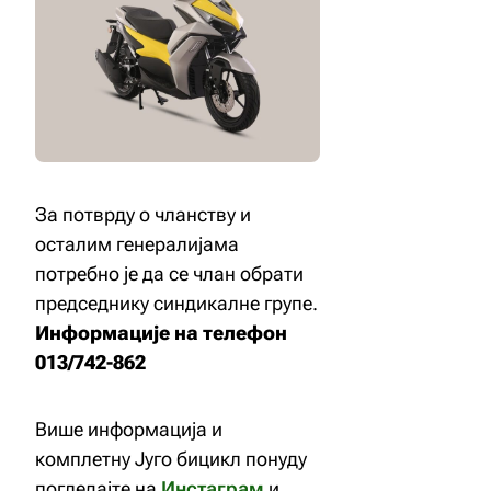
За потврду о чланству и
осталим генералијама
потребно је да се члан обрати
председнику синдикалне групе.
Информације на телефон
013/742-862
Више информација и
комплетну Југо бицикл понуду
погледајте на
Инстаграм
и