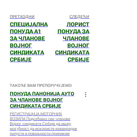
ПРЕТХОДНИ
СЛЕДЕЋИ
СПЕЦИЈАЛНА
ЛОРИСТ
ПОНУДА А1
ПОНУДА ЗА
ЗА ЧЛАНОВЕ
ЧЛАНОВЕ
ВОЈНОГ
ВОЈНОГ
СИНДИКАТА
СИНДИКАТА
СРБИЈЕ
СРБИЈЕ
ТАКОЂЕ ВАМ ПРЕПОРУЧУЈЕМО
ПОНУДА ПАНОНИЈА АУТО
ЗА ЧЛАНОВЕ ВОЈНОГ
СИНДИКАТА СРБИЈЕ
РЕГИСТРАЦИЈА МОТОРНИХ
ВОЗИЛА Подсећамо све чланове
Војног синдиката Србије да имају
могућност да искористе изванредне
попусте и повољности приликом