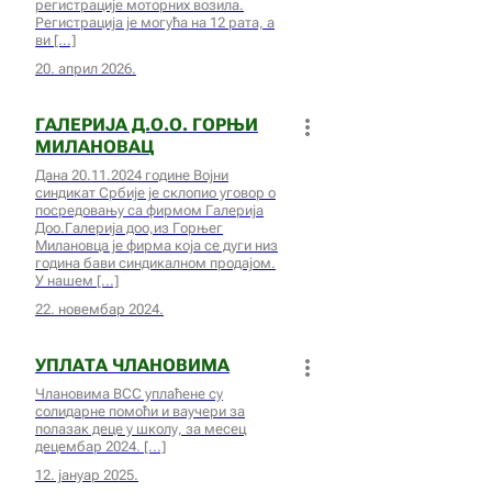
регистрације моторних возила.
Регистрација је могућа на 12 рата, а
ви
20. април 2026.
ГАЛЕРИЈА Д.О.О. ГОРЊИ
МИЛАНОВАЦ
Дана 20.11.2024 године Војни
синдикат Србије је склопио уговор о
посредовању са фирмом Галерија
Доо.Галерија доо,из Горњег
Милановца је фирма која се дуги низ
година бави синдикалном продајом.
У нашем
22. новембар 2024.
УПЛАТА ЧЛАНОВИМА
Члановима ВСС уплаћене су
солидарне помоћи и ваучери за
полазак деце у школу, за месец
децембар 2024.
12. јануар 2025.