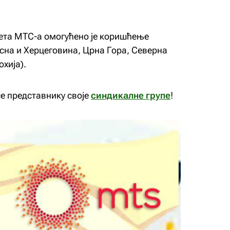
ета МТС-а омогућено је коришћење
осна и Херцеговина, Црна Гора, Северна
хија).
се представнику своје
синдикалне групе
!