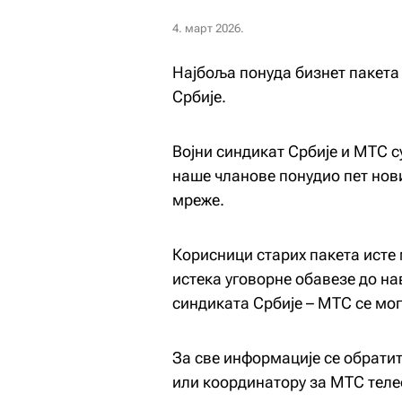
4. март 2026.
Најбоља понуда бизнет пакета
Србије.
Војни синдикат Србије и МТС с
наше чланове понудио пет нови
мреже.
Корисници старих пакета исте м
истека уговорне обавезе до на
синдиката Србије – МТС се могу
За све информације се обрат
или координатору за МТС теле