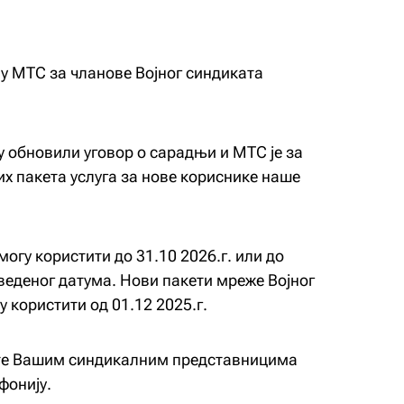
 у МТС за чланове Војног синдиката
у обновили уговор о сарадњи и МТС је за
х пакета услуга за нове кориснике наше
огу користити до 31.10 2026.г. или до
веденог датума. Нови пакети мреже Војног
 користити од 01.12 2025.г.
ите Вашим синдикалним представницима
фонију.