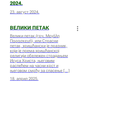
2024.
23. август 2024.
ВЕЛИКИ ПЕТАК
Велики петак (грч. Μεγάλη
Παρασκευή), или Страсни
петак, хришћански је празник,
који је према хришћанској
религији обележен страдањем
Исуса Христа, његовим
распећем на часни крст и
његовом смрћу за спасење
18. април 2025.