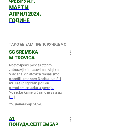
ФЕБРУАР,
МАРТ И
АПРИЛ 2024.
ГОДИНЕ
ТАКОЂЕ ВАМ ПРЕПОРУЧУЈЕМО
SG SREMSKA
MITROVICA
Nastavljamo posetu starim,
zaboravljenim asovima. Majora
Vladana Ignjatovića danas smo
posetili u rodnom Desiću i uručili
mu sat i prigodan poklon
povodom odlaska u penziju.
Vojničku karijeru časno je završio
25. децембар 2024.
A1
ПОНУДА,СЕПТЕМБАР