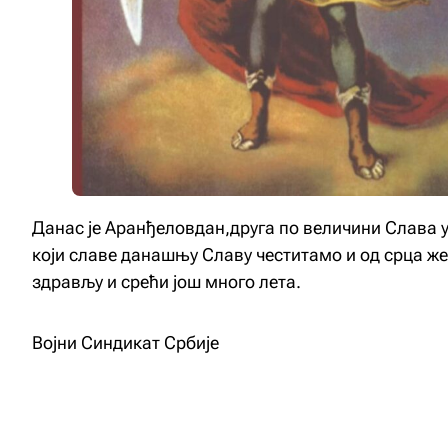
Данас је Аранђеловдан,друга по величини Слава 
који славе данашњу Славу честитамо и од срца же
здрављу и срећи још много лета.
Војни Синдикат Србије