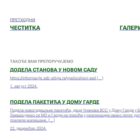
ПРЕТХОДНИ
ЧЕСТИТКА
ГАЛЕРИ
ТАКОЂЕ ВАМ ПРЕПОРУЧУЈЕМО
ДОДЕЛА СТАНОВА У НОВОМ САДУ
https://informacije.ssb-srbija.rs/gradovi/novi-sad
1. август 2024.
ПОДЕЛА ПАКЕТИЋА У ДОМУ ГАРДЕ
Подела новогодишњих пакетића, деци Чланова ВСС у Дому Гарде у Б
Захваљујемо се МО и Гарди на помоћи у реализацији овако лепог до
прелепе малишане.
22. децембар 2024.