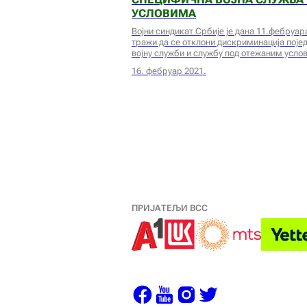
УСЛОВИМА
Војни синдикат Србије је дана 11.фебруара
тражи да се отклони дискриминација поје
војну служби и службу под отежаним усло
16. фебруар 2021.
ПРИЈАТЕЉИ ВСС