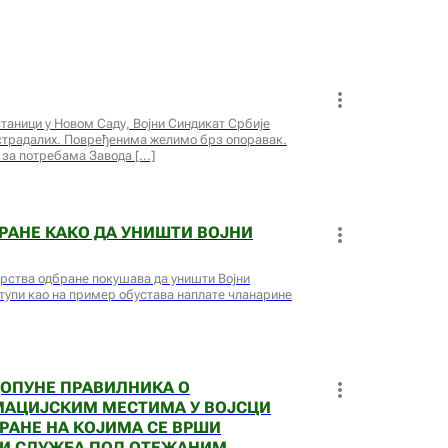
таници у Новом Саду, Војни Синдикат Србије
страдалих. Повређенима желимо брз опоравак.
 за потребама Завода
РАНЕ КАКО ДА УНИШТИ ВОЈНИ
рства одбране покушава да уништи Војни
тупи као на пример обустава наплате чланарине
ДОПУНЕ ПРАВИЛНИКА О
МАЦИЈСКИМ МЕСТИМА У ВОЈСЦИ
РАНЕ НА КОЈИМА СЕ ВРШИ
 И СЛУЖБА ПОД ОТЕЖАНИМ