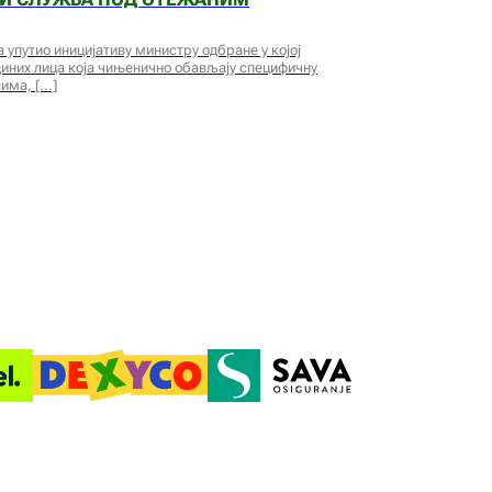
 упутио иницијативу министру одбране у којој
диних лица која чињенично обављају специфичну
вима,