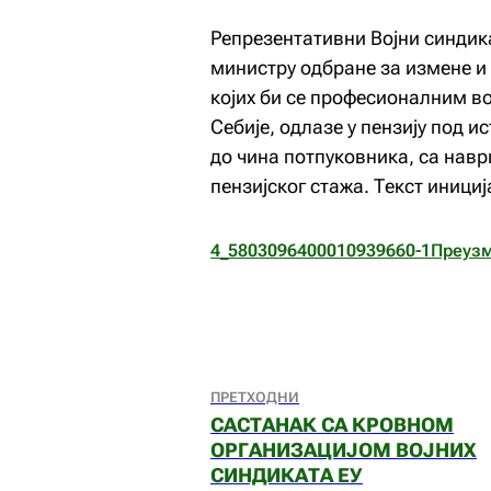
Репрезентативни Војни синдика
министру одбране за измене и 
којих би се професионалним во
Себије, одлазе у пензију под 
до чина потпуковника, са навр
пензијског стажа. Текст иници
4_5803096400010939660-1
Преуз
ПРЕТХОДНИ
САСТАНАК СА КРОВНОМ
ОРГАНИЗАЦИЈОМ ВОЈНИХ
СИНДИКАТА ЕУ