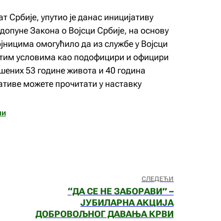
т Србије, упутио је данас иницијативу
допуне Закона о Војсци Србије, на основу
јницима омогућило да из службе у Војсци
истим условима као подофицири и официри
шених 53 године живота и 40 година
јативе можете прочитати у наставку
ми
СЛЕДЕЋИ
“ДА СЕ НЕ ЗАБОРАВИ” –
ЈУБИЛАРНА АКЦИЈА
ДОБРОВОЉНОГ ДАВАЊА КРВИ