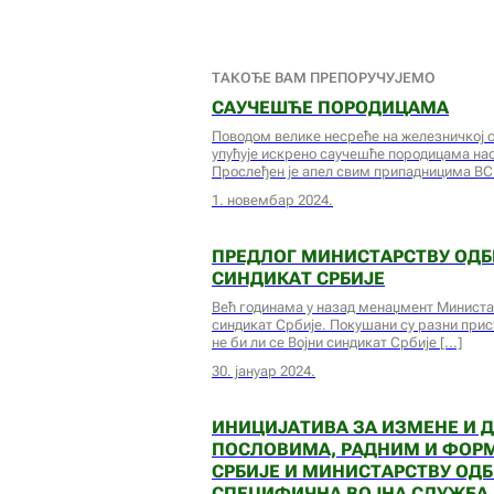
ТАКОЂЕ ВАМ ПРЕПОРУЧУЈЕМО
САУЧЕШЋЕ ПОРОДИЦАМА
Поводом велике несреће на железничкој с
упућује искрено саучешће породицама на
Прослеђен је апел свим припадницима ВС
1. новембар 2024.
ПРЕДЛОГ МИНИСТАРСТВУ ОДБ
СИНДИКАТ СРБИЈЕ
Већ годинама у назад менаџмент Министа
синдикат Србије. Покушани су разни прис
не би ли се Војни синдикат Србије
30. јануар 2024.
ИНИЦИЈАТИВА ЗА ИЗМЕНЕ И 
ПОСЛОВИМА, РАДНИМ И ФОР
СРБИЈЕ И МИНИСТАРСТВУ ОДБ
СПЕЦИФИЧНА ВОЈНА СЛУЖБА