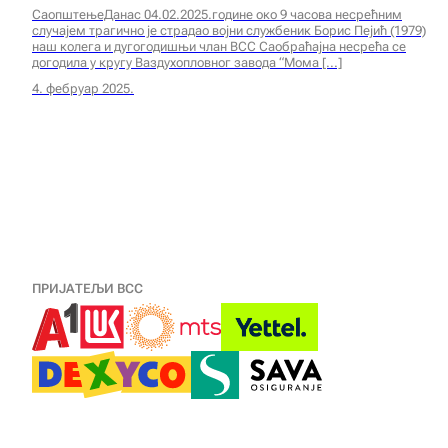
СаопштењеДанас 04.02.2025.године око 9 часова несрећним
случајем трагично је страдао војни службеник Борис Пејић (1979)
наш колега и дугогодишњи члан ВСС Саобраћајна несрећа се
догодила у кругу Ваздухопловног завода “Мома
4. фебруар 2025.
ПРИЈАТЕЉИ ВСС