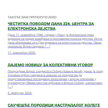
ТАКОЂЕ ВАМ ПРЕПОРУЧУЈЕМО
ЧЕСТИТКА ПОВОДОМ ДАНА 224. ЦЕНТРА ЗА
ЕЛЕКТРОНСКА ДЕЈСТВА
Дана 11. новембра 1946. године у Нишу је формирана прва
јединица за радио-извиђање и противелектронска дејства. Истог
дана обележава се и Дан јединица за електронска дејства. Овом
приликом Војни синдикат
11. новембар 2025.
ДАЈЕМО НОВИЦУ ЗА КОЛЕКТИВНИ УГОВОР
Председник Војног синдиката Србије Новица Антић, данас је пред
Управни одбор синдиката изашао са предлогом да
представницима послодавца запослених у војсци оличеним у
руководству Министарства одбране и Војске Србије, саопштимо
5. фебруар 2024.
САУЧЕШЋЕ ПОРОДИЦИ НАСТРАДАЛОГ КОЛЕГЕ