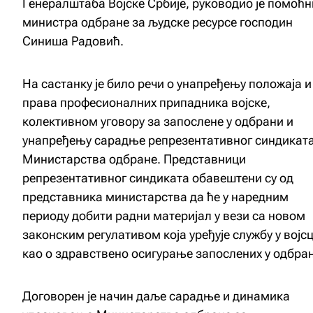
Генералштаба Војске Србије, руководио је помоћн
министра одбране за људске ресурсе господин
Синиша Радовић.
На састанку је било речи о унапређењу положаја и
права професионалних припадника војске,
колективном уговору за запослене у одбрани и
унапређењу сарадње репрезентативног синдиката
Министарства одбране. Представници
репрезентативног синдиката обавештени су од
представника министарства да ће у наредним
периоду добити радни материјал у вези са новом
законским регулативом која уређује службу у војс
као о здравствено осигурање запослених у одбра
Договорен је начин даље сарадње и динамика