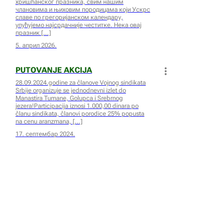
хришћанског празника, свим нашим
члановима и њиховим породицама који Ускрс
славе по грегоријанском календару,
упућујемо најсрдачније честитке. ​Нека овај
празник
5. април 2026.
PUTOVANJE AKCIJA
28.09.2024.godine za članove Vojnog sindikata
Srbije organizuje se jednodnevni izlet do
Manastira Tumane, Golupca i Srebrnog
jezera!Participacija iznosi 1.000,00 dinara po
članu sindikata, članovi porodice 25% popusta
na cenu aranzmana,
17. септембар 2024.