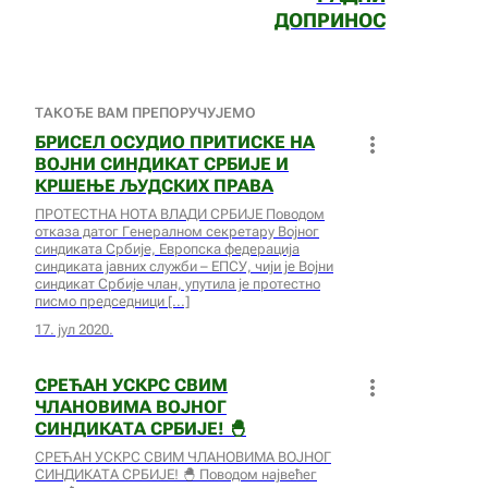
ДОПРИНОС
ТАКОЂЕ ВАМ ПРЕПОРУЧУЈЕМО
БРИСЕЛ ОСУДИО ПРИТИСКЕ НА
ВОЈНИ СИНДИКАТ СРБИЈЕ И
КРШЕЊЕ ЉУДСКИХ ПРАВА
ПРОТЕСТНА НОТА ВЛАДИ СРБИЈЕ Поводом
отказа датог Генералном секретару Војног
синдиката Србије, Европска федерација
синдиката јавних служби – ЕПСУ, чији је Војни
синдикат Србије члан, упутила је протестно
писмо председници
17. јул 2020.
СРЕЋАН УСКРС СВИМ
ЧЛАНОВИМА ВОЈНОГ
СИНДИКАТА СРБИЈЕ! 🐣
СРЕЋАН УСКРС СВИМ ЧЛАНОВИМА ВОЈНОГ
СИНДИКАТА СРБИЈЕ! 🐣 ​Поводом највећег