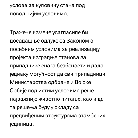
услова за куповину стана под
повољнијим условима.
Тражене измене усагласиле би
досадашње одлуке са Законом о
посебним условима за реализацију
пројекта изградње станова за
припаднике снага безбености и дала
једнаку могућност да сви припадници
Министарства одбране и Војске
Србије под истим условима реше
најважније животно питање, као и да
та решења буду у складу са
предвиђеним структурама стамбених
јединица.