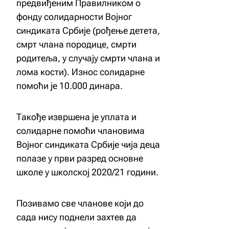
предвиђеним Правилником о
фонду солидарности Војног
синдиката Србије (рођење детета,
смрт члана породице, смрти
родитеља, у случају смрти члана и
лома кости). Износ солидарне
помоћи је 10.000 динара.
Такође извршена је уплата и
солидарне помоћи члановима
Војног синдиката Србије чија деца
полазе у први разред основне
школе у школској 2020/21 години.
Позивамо све чланове који до
сада нису поднели захтев да