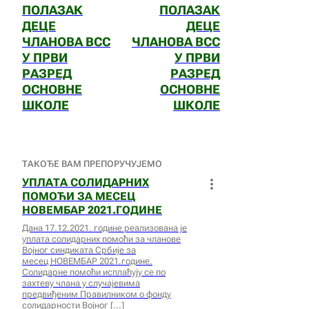
ПОЛАЗАК
ПОЛАЗАК
ДЕЦЕ
ДЕЦЕ
ЧЛАНОВА ВСС
ЧЛАНОВА ВСС
У ПРВИ
У ПРВИ
РАЗРЕД
РАЗРЕД
ОСНОВНЕ
ОСНОВНЕ
ШКОЛЕ
ШКОЛЕ
ТАКОЂЕ ВАМ ПРЕПОРУЧУЈЕМО
УПЛАТА СОЛИДАРНИХ
ПОМОЋИ ЗА МЕСЕЦ
НОВЕМБАР 2021.ГОДИНЕ
Дана 17.12.2021. године реализована је
уплата солидарних помоћи за чланове
Војног синдиката Србије за
месец НОВЕМБАР 2021.године.
Солидарне помоћи исплаћују се по
захтеву члана у случајевима
предвиђеним Правилником о фонду
солидарности Војног