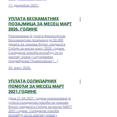
17. децембар 2021.
УПЛАТА БЕСКАМАТНИХ
ПОЗАЈМИЦА ЗА МЕСЕЦ МАРТ
2026. ГОДИНЕ
Реализована је уплата финансијских
бескамантних позајмица до 50.000
динара за чланове Војног синдиката
Србије за месец март 2026. године.
Солидарне помоћи исплаћују се по
захтеву члана у случајевима
предвиђеним Правилником
25. март 2026.
УПЛАТА СОЛИДАРНИХ
ПОМОЋИ ЗА МЕСЕЦ МАРТ
2021.ГОДИНЕ
Дана 21.04.2021. године реализована је
уплата солидарних помоћи за чланове
Војног синдиката Србије за месец МАРТ
2021.године. Солидарне помоћи
исплаћују се по захтеву члана у