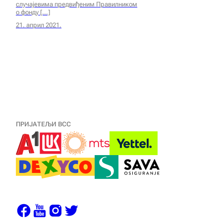
случајевима предвиђеним Правилником
о фонду
21. април 2021.
ПРИЈАТЕЉИ ВСС