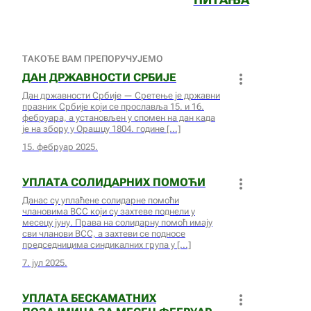
ТАКОЂЕ ВАМ ПРЕПОРУЧУЈЕМО
ДАН ДРЖАВНОСТИ СРБИЈЕ
Дан државности Србије — Сретење је државни
празник Србије који се прославља 15. и 16.
фебруара, а установљен у спомен на дан када
је на збору у Орашцу 1804. године
15. фебруар 2025.
УПЛАТА СОЛИДАРНИХ ПОМОЋИ
Данас су уплаћене солидарне помоћи
члановима ВСС који су захтеве поднели у
месецу јуну. Права на солидарну помоћ имају
сви чланови ВСС, а захтеви се подносе
председницима синдикалних група у
7. јул 2025.
УПЛАТА БЕСКАМАТНИХ