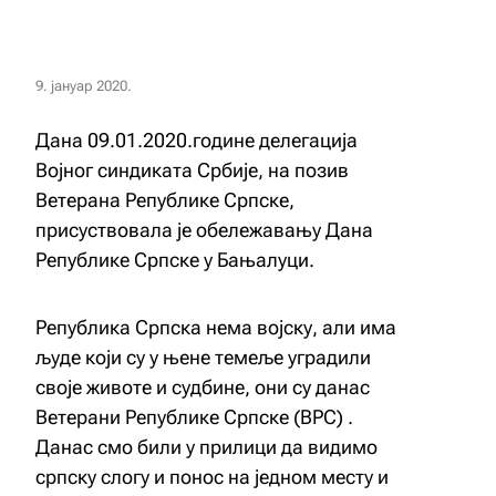
9. јануар 2020.
Дана 09.01.2020.године делегација
Војног синдиката Србије, на позив
Ветерана Републике Српске,
присуствовала је обележавању Дана
Републике Српске у Бањалуци.
Република Српска нема војску, али има
људе који су у њене темеље уградили
своје животе и судбине, они су данас
Ветерани Републике Српске (ВРС) .
Данас смо били у прилици да видимо
српску слогу и понос на једном месту и