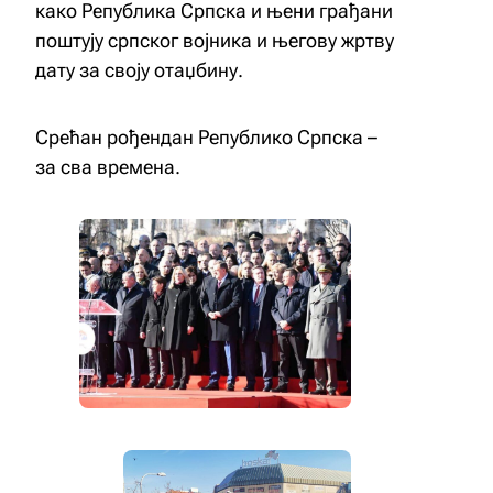
како Република Српска и њени грађани
поштују српског војника и његову жртву
дату за своју отаџбину.
Срећан рођендан Републико Српска –
за сва времена.