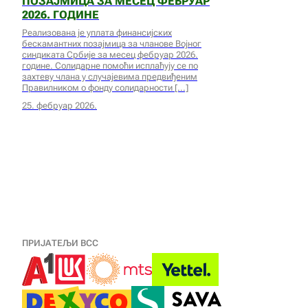
ПОЗАЈМИЦА ЗА МЕСЕЦ ФЕБРУАР
2026. ГОДИНЕ
Реализована је уплата финансијских
бескамантних позајмица за чланове Војног
синдиката Србије за месец фебруар 2026.
године. Солидарне помоћи исплаћују се по
захтеву члана у случајевима предвиђеним
Правилником о фонду солидарности
25. фебруар 2026.
ПРИЈАТЕЉИ ВСС