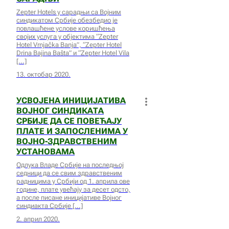
Zepter Hotels у сарадњи са Војним
синдикатом Србије обезбедио је
повлашћене условe коришћења
својих услуга у објектима “Zepter
Hotel Vrnjačka Banja”, “Zepter Hotel
Drina Bajina Bašta” и “Zepter Hotel Vila
13. октобар 2020.
УСВОЈЕНА ИНИЦИЈАТИВА
ВОЈНОГ СИНДИКАТА
СРБИЈЕ ДА СЕ ПОВЕЋАЈУ
ПЛАТЕ И ЗАПОСЛЕНИМА У
ВОЈНО-ЗДРАВСТВЕНИМ
УСТАНОВАМА
Одлука Владе Србије на последњој
седници да се свим здравственим
радницима у Србији од 1. априла ове
године, плате увећају за десет одсто,
а после писане иницијативе Војног
синдиакта Србије
2. април 2020.