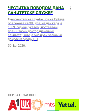
ЧЕСТИТКА ПОВОДОМ ДАНА
САНИТЕТСКЕ СЛУЖБЕ
Дан санитетске службе Војске Србије
обележава се 30. јула, на дан када је
1839. године, указом, постављен
први штабни доктор (начелник
санитета), што је био први званични
документ о раду
30. јул 2026.
ПРИЈАТЕЉИ ВСС