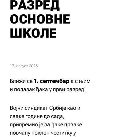
РАЗРЕД
ОСНОВНЕ
ШКОЛЕ
17. август 2025.
Ближи се
1. септембар
а с њим
и полазак ђака у први разред!
Војни синдикат Србије као и
сваке године до сада,
припремио је за ђаке прваке
новчану поклон честитку у