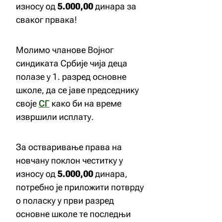
износу од
5.000,00
динара за
сваког првака!
Молимо чланове Војног
синдиката Србије чија деца
полазе у 1. разред основне
школе, да се јаве председнику
своје
СГ
како би на време
извршили исплату.
За остваривање права на
новчану поклон честитку у
износу од
5.000,00
динара,
потребно је приложити потврду
о поласку у први разред
основне школе те последњи