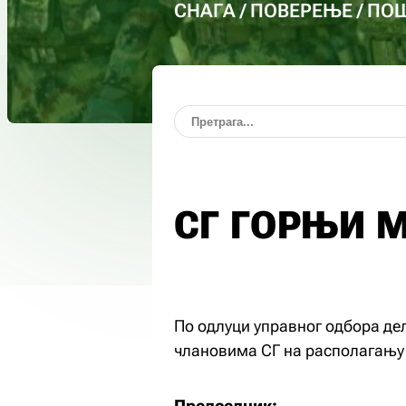
СНАГА / ПОВЕРЕЊЕ / П
СГ ГОРЊИ 
По одлуци управног одбора дел
члановима СГ на располагању
Председник: