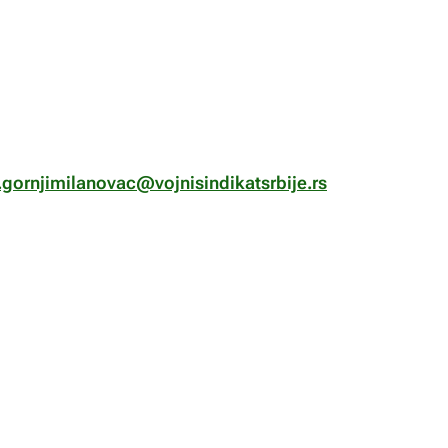
.gornjimilanovac@vojnisindikatsrbije.rs