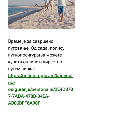
Време је за савршено
путовање. Од сада, полису
путног осигурања можете
купити онлине и директно
путем линка:
https://online.triglav.rs/kupi/put
no-
osiguranje/personalni/2E4D878
7-7ADA-478B-84EA-
AB06BFF6A90F