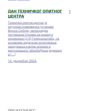
ДАН ТЕХНИЧКОГ ОПИТНОГ
ЦЕНТРА
Технички опитни центар је
научноистраживачка установа
Војске Србије, непосредно
потчињена Управи за развој и
опремање (Ј-5) Генералштаба, са
основним задатком испитивања
наоружања и војне опреме и
метролошког обезбеђење јединица
и
14. децембар 2024.
ПРИЈАТЕЉИ ВСС