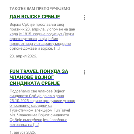
ТАКОЂЕ ВАМ ПРЕПОРУЧУЈЕМО
ДАН ВОЈСКЕ СРБИЈЕ
Војска Србије прославља свој
празник 23. априла, у спомен на дан
када је 1815. године подигнут Други
српски устанак, који је био
прекретница у стварању модерне
српске државе и војске.
23. април 2026.
FUN TRAVEL ПОНУДА ЗА
ЧЛАНОВЕ ВОЈНОГ
СИНДИКАТА СРБИЈЕ
Подсећамо све чланове Војног
синдиката Србије да смо дана
25.10.2025 године продужили уговор
о пословној сарадњи са
Туристичком агенцијом FunTravel
Nis. Члановима Војног синдиката
Србије омогућено је:✅ плаћање
летовања на
1. август 2026.