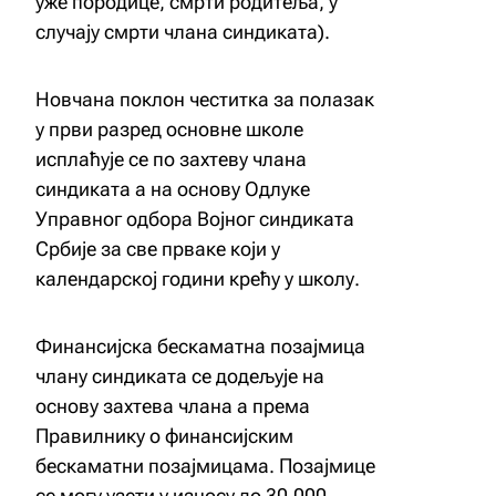
уже породице, смрти родитеља, у
случају смрти члана синдиката).
Новчана поклон честитка за полазак
у први разред основне школе
исплаћује се по захтеву члана
синдиката а на основу Одлуке
Управног одбора Војног синдиката
Србије за све прваке који у
календарској години крећу у школу.
Финансијска бескаматна позајмица
члану синдиката се додељује на
основу захтева члана а према
Правилнику о финансијским
бескаматни позајмицама. Позајмице
се могу узети у износу до 30.000,