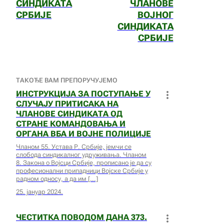
СИНДИКАТА
ЧЛАНОВЕ
СРБИЈЕ
ВОЈНОГ
СИНДИКАТА
СРБИЈЕ
ТАКОЂЕ ВАМ ПРЕПОРУЧУЈЕМО
ИНСТРУКЦИЈА ЗА ПОСТУПАЊЕ У
СЛУЧАЈУ ПРИТИСАКА НА
ЧЛАНОВЕ СИНДИКАТА ОД
СТРАНЕ КОМАНДОВАЊА И
ОРГАНА ВБА И ВОЈНЕ ПОЛИЦИЈЕ
Чланом 55. Устава Р. Србије, јемчи се
слобода синдикалног удруживања. Чланом
8. Закона о Војсци Србије, прописано је да су
професионални припадници Војске Србије у
радном односу, а да им
25. јануар 2024.
ЧЕСТИТКА ПОВОДОМ ДАНА 373.