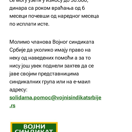
динара са роком враћања од 6
месеци почевши од наредног месеца
по исплати исте.
Молимо чланова Војног синдиката
Србије да уколико имају право на
неку од наведених помоћи а за то
нису још увек поднели захтев да се
јаве својим представницима
синдикалних група или на е-маил
адресу:
solidarna.pomoc@vojnisindikatsrbije
.rs