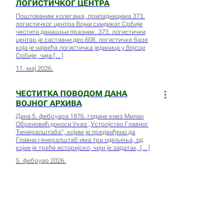
ЛОГИСТИЧКОГ ЦЕНТРА
Поштованим колегама, припадницима 373.
логистичког центра Војни синдикат Србије
честита данашњи празник. 373. логистички
центар је саставни део 608. логистичке базе
која је највећа логистичка јединица у Војсци
Србије, чија
11. мај 2026.
ЧЕСТИТКА ПОВОДОМ ДАНА
ВОЈНОГ АРХИВА
Дана 5. фебруара 1876. године кнез Милан
Обреновић доноси Указ „Устројство Главног
Ђенералштаба”, којим је предвиђено да
Главни генералштаб има три одељења, од
којих је треће историјско, чији је задатак,
5. фебруар 2026.