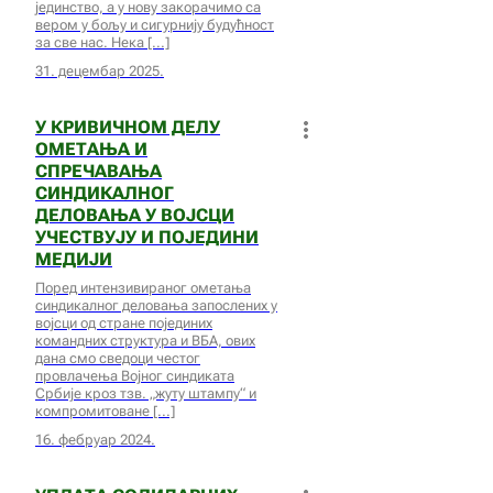
јединство, а у нову закорачимо са
вером у бољу и сигурнију будућност
за све нас. Нека
31. децембар 2025.
У КРИВИЧНОМ ДЕЛУ
ОМЕТАЊА И
СПРЕЧАВАЊА
СИНДИКАЛНОГ
ДЕЛОВАЊА У ВОЈСЦИ
УЧЕСТВУЈУ И ПОЈЕДИНИ
МЕДИЈИ
Поред интензивираног ометања
синдикалног деловања запослених у
војсци од стране појединих
командних структура и ВБА, ових
дана смо сведоци честог
провлачења Војног синдиката
Србије кроз тзв. „жуту штампу“ и
компромитоване
16. фебруар 2024.