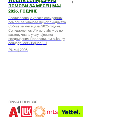
УПЛАТА СОЛИДАРНИХ
ПОМОЋИ ЗА МЕСЕЦ МАЈ
2026. ГОДИНЕ
Реализована је уплата солидарних
помоћи за чланове Војног синдиката
Србије за месец мај 2026 године.
Солидарне помоћи исплаћују се по
захтеву члана у случајевима
предвиђеним Правилником о фонду
солидарности Војног
29. мај 2026.
ПРИЈАТЕЉИ ВСС