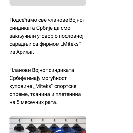
Подсећамо све чланове Војног
синдиката Србије да смо
закључили уговор о пословној
сарадњи са фирмом „Miteks”
из Ариља.
Чланови Војног синдиката
Србије имају могућност
куповине „Miteks” спортске
опреме, тканина и плетенина
на 5 месечних рата.