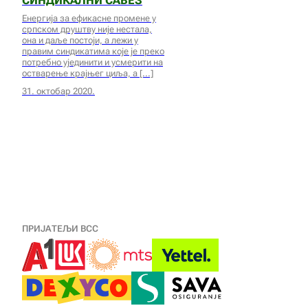
СИНДИКАЛНИ САВЕЗ
Енергија за ефикасне промене у
српском друштву није нестала,
она и даље постоји, а лежи у
правим синдикатима које је преко
потребно ујединити и усмерити на
остварење крајњег циља, а
31. октобар 2020.
ПРИЈАТЕЉИ ВСС