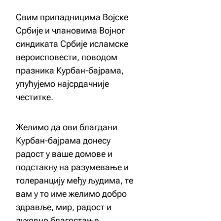
Свим припадницима Војске
Србије и члановима Војног
синдиката Србије исламске
вероисповести, поводом
празника Курбан-бајрама,
упућујемо најсрдачније
честитке.
Желимо да ови благдани
Курбан-бајрама донесу
радост у ваше домове и
подстакну на разумевање и
толеранцију међу људима, те
вам у то име желимо добро
здравље, мир, радост и
духовно благостање.