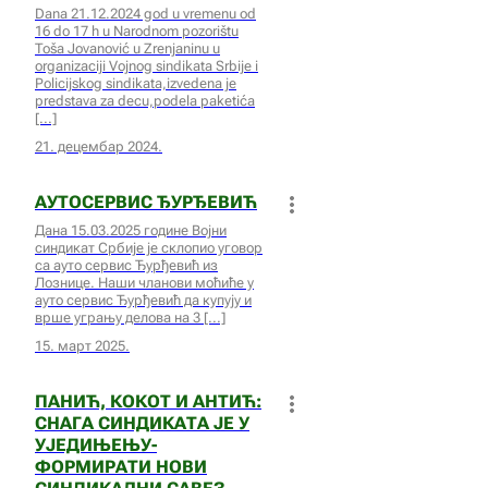
Dana 21.12.2024 god u vremenu od
16 do 17 h u Narodnom pozorištu
Toša Jovanović u Zrenjaninu u
organizaciji Vojnog sindikata Srbije i
Policijskog sindikata,izvedena je
predstava za decu,podela paketića
21. децембар 2024.
АУТОСЕРВИС ЂУРЂЕВИЋ
Дана 15.03.2025 године Војни
синдикат Србије је склопио уговор
са ауто сервис Ђурђевић из
Лознице. Наши чланови моћиће у
ауто сервис Ђурђевић да купују и
врше угрању делова на 3
15. март 2025.
ПАНИЋ, КОКОТ И АНТИЋ:
СНАГА СИНДИКАТА ЈЕ У
УЈЕДИЊЕЊУ-
ФОРМИРАТИ НОВИ