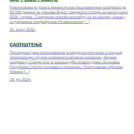
Реализована је уплата финансијских бескамантних позајмица до
50.000 динара за чланове Војног синдиката Србије за месец март
2026. године. Солидарне помоћи исплаћују се по захтеву члана у
случајевима предвиђеним Правилником
25. март 2026.
САОПШТЕЊЕ
Последњих дана интензивиран је медијски притисак и покушај
политизације случаја криминала великих размера у Војном
синдикату Србије који је захваљујући правосудним органима
Републике Србије откривен и пресечен. Представник одбране
Новице
29. јун 2024.