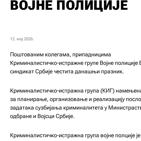
ВОЈНЕ ПОЛИЦИЈЕ
12. мај 2026.
Поштованим колегама, припадницима
Криминалистичко-истражне групе Војне полиције 
синдикат Србије честита данашњи празник.
Криминалистичко-истражна група (КИГ) намењена
за планирање, организовање и реализацију посло
задатака сузбијања криминалитета у Министраст
одбране и Војсци Србије.
Криминалистичко-истражна група војне полције је