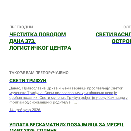
ПРЕТХОДНИ
СЛ
ЧЕСТИТКА ПОВОДОМ
СВЕТИ ВАСИ
ДАНА 373.
ОСТРО
ЛОГИСТИЧКОГ ЦЕНТРА
ТАКОЂЕ ВАМ ПРЕПОРУЧУЈЕМО
СВЕТИ ТРИФУН
Данас, Православна Црква и њени верници прослављају Светог
мученика Трифуна. Свим православним хришћанима нека је
срећан празник. Свети мученик Трифун рођен је у селу Кампсади у
Фригији од сиромашних родитеља.
14. фебруар 2026.
УПЛАТА БЕСКАМАТНИХ ПОЗАЈМИЦА ЗА МЕСЕЦ
МАРТ 2026. ГОДИНЕ