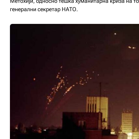
Метохији, односно тешка хуманитарна криза на то
генерални секретар НАТО.