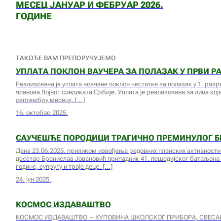
МЕСЕЦ ЈАНУАР И ФЕБРУАР 2026.
ГОДИНЕ
ТАКОЂЕ ВАМ ПРЕПОРУЧУЈЕМО
УПЛАТА ПОКЛОН ВАУЧЕРА ЗА ПОЛАЗАК У ПРВИ 
Реализована је уплата новчане поклон честитке за полазак у 1. раз
чланова Војног синдиката Србије. Уплата је реализована за лица кој
септембру месецу.
16. октобар 2025.
САУЧЕШЋЕ ПОРОДИЦИ ТРАГИЧНО ПРЕМИНУЛОГ 
Дана 23.06.2025. приликом извођења редовних планских активности н
десетар Бранислав Јовановић припадник 41. пешадијског батаљона 4
године, супругу и троје деце.
24. јун 2025.
КОСМОС ИЗДАВАШТВО
KОСМОС ИЗДАВАШТВО – КУПОВИНА ШКОЛСКОГ ПРИБОРА, СВЕСА