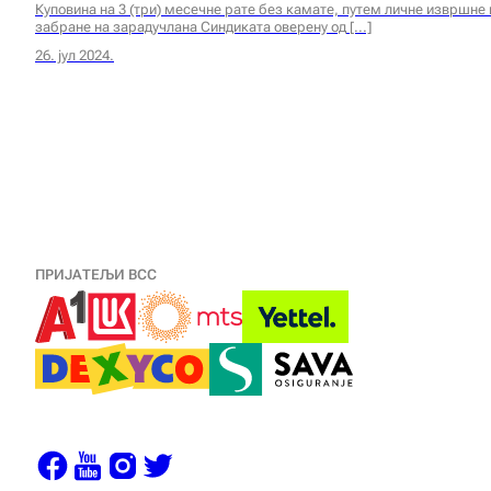
Куповина на 3 (три) месечне рате без камате, путем личне извршн
забране на зарадучлана Синдиката оверену од
26. јул 2024.
ПРИЈАТЕЉИ ВСС