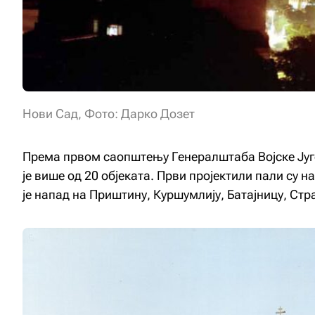
Нови Сад,
Фото: Дарко Дозет
Према првом саопштењу Генералштаба Војске Југо
је више од 20 објеката. Први пројектили пали су н
је напад на Приштину, Куршумлију, Батајницу, Стр