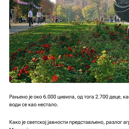
Рањено је око 6.000 цивила, од тога 2.700 деце, ка
води се као нестало.
Како је светској јавности представљено, разлог аг