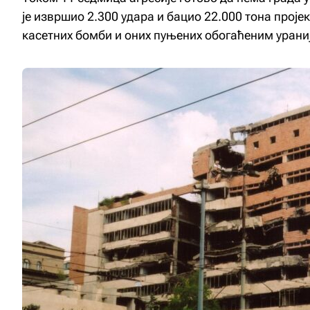
је извршио 2.300 удара и бацио 22.000 тона проје
касетних бомби и оних пуњених обогаћеним урани