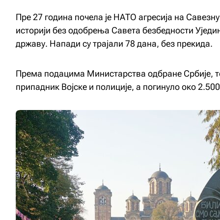
Пре 27 година почела је НАТО агресија на Савезну 
историји без одобрења Савета безбедности Уједи
државу. Напади су трајали 78 дана, без прекида.
Према подацима Министарства одбране Србије, ток
припадник Војске и полиције, а погинуло око 2.50