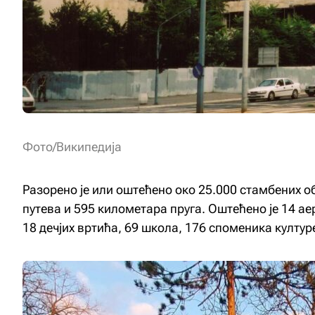
Фото/Википедија
Разорено је или оштећено око 25.000 стамбених 
путева и 595 километара пруга. Оштећено је 14 а
18 дечјих вртића, 69 школа, 176 споменика културе