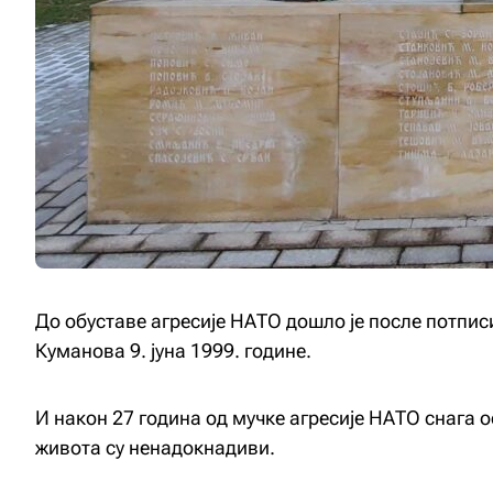
До обуставе агресије НАТО дошло је после потпи
Куманова 9. јуна 1999. године.
И након 27 година од мучке агресије НАТО снага о
живота су ненадокнадиви.