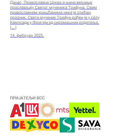
Данас, Православна Црква и њени верници
прослављају Светог мученика Трифуна. Свим
православним хришћанима нека је срећан
празник. Свети мученик Трифун рођен је у селу
Кампсади у Фригији од сиромашних родитеља.
14. фебруар 2025.
ПРИЈАТЕЉИ ВСС