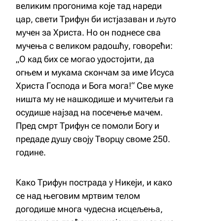
великим прогонима које тад нареди
цар, свети Трифун би истјазаван и љуто
мучен за Христа. Но он поднесе сва
мучења с великом радошћу, говорећи:
„О кад бих се могао удостојити, да
огњем и мукама скончам за име Исуса
Христа Господа и Бога мога!“ Све муке
ништа му не нашкодише и мучитељи га
осудише најзад на посечење мачем.
Пред смрт Трифун се помоли Богу и
предаде душу своју Творцу своме 250.
године.
Како Трифун пострада у Никеји, и како
се над његовим мртвим телом
догодише многа чудесна исцељења,