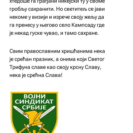
хтедоше га грађани никејски ту у своме
гробљу сахранити. Но светитељ се јави
некоме у визији и изрече своју жељу да
га пренесу у његово село Кампсаду где
је некад гуске чувао, и тамо сахране.
Свим православним хришћанима нека
је срећан празник, а онима који Светог
Трифуна славе као своју крсну Славу,
нека је срећна Слава!