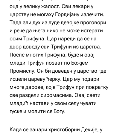
оца у велику жалост. Сви лекари у
царству не могаху Гордијану излечити.
Тада зли дух из луде девојке проговори
и рече да њега нико не може истерати
осим Трифуна. Цар нареди да се на
двор доведу сви Трифуни из царства.
После многих Трифуна, буде и овај
млади Трифун позват по Божјем
Промислу. Он би доведен у царство где
исцели цареву ћерку. Цар му подари
многе дарове, које Трифун при повратку
све раздели сиромасима. Овај свети
младић настави у свом селу чувати
гуске и молити се Богу.
Када се зацари христоборни Декије, у