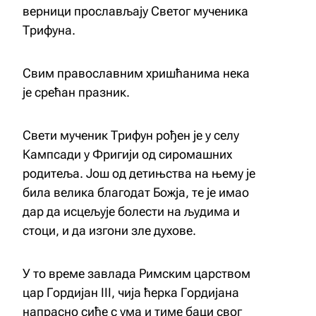
верници прослављају Светог мученика
Трифуна.
Свим православним хришћанима нека
је срећан празник.
Свети мученик Трифун рођен је у селу
Кампсади у Фригији од сиромашних
родитеља. Још од детињства на њему је
била велика благодат Божја, те је имао
дар да исцељује болести на људима и
стоци, и да изгони зле духове.
У то време завлада Римским царством
цар Гордијан III, чија ћерка Гордијана
напрасно сиђе с ума и тиме баци свог