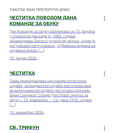
ТАКОЂЕ ВАМ ПРЕПОРУЧУЈЕМО
ЧЕСТИТКА ПОВОДОМ ДАНА
КОМАНДЕ ЗА ОБУКУ
Дан Команде за обуку обележава се 15. јануара
у спомен на дан када је, 1883. године,
обнародован Закон о устројству војске, којим је
регулисано регрутовање, упућивање војника на
служење војног
15. јануар 2026.
ЧЕСТИТКА
Свим припадницима најстарије логистичке
службе, интендантске службе као и колегама
из ветеринарске службе честитамо празник.
Војни Синдикат Србије Дан Првог центра за
обуку – 13. новембар. – Тог дана 1918. године
13. новембар 2024.
СВ. ТРИФУН