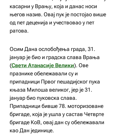
касарни у Врању, која и данас носи
његов назив. Овај пук је постојао више
од пет деценија и учествовао у пет
ратова.
Осим Дана ослобођења града, 31.
јануар је био и градска слава Врања
(
Свети Атанасије Велики
). Ове
празнике обележавали су и
припадници Првог пешадијског пука
књаза Милоша великог, јер је 31.
јануар био пуковска слава.
Припадници бивше 78. моторизоване
бригаде, која је ушла у састав Четврте
бригаде КоВ, овај дан су обележавали
као Дан јединице.