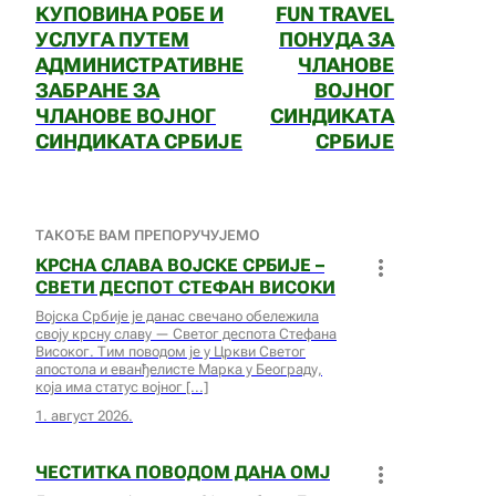
КУПОВИНА РОБЕ И
FUN TRAVEL
УСЛУГА ПУТЕМ
ПОНУДА ЗА
АДМИНИСТРАТИВНЕ
ЧЛАНОВЕ
ЗАБРАНЕ ЗА
ВОЈНОГ
ЧЛАНОВЕ ВОЈНОГ
СИНДИКАТА
СИНДИКАТА СРБИЈЕ
СРБИЈЕ
ТАКОЂЕ ВАМ ПРЕПОРУЧУЈЕМО
КРСНА СЛАВА ВОЈСКЕ СРБИЈЕ –
СВЕТИ ДЕСПОТ СТЕФАН ВИСОКИ
Војска Србије је данас свечано обележила
своју крсну славу — Светог деспота Стефана
Високог. Тим поводом је у Цркви Светог
апостола и еванђелисте Марка у Београду,
која има статус војног
1. август 2026.
ЧЕСТИТКА ПОВОДОМ ДАНА ОМЈ