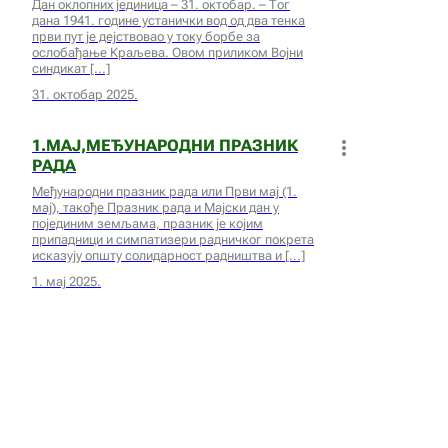
Дан оклопних јединица – 31. октобар. – Тог
дана 1941. године устанички вод од два тенка
први пут је дејствовао у току борбе за
ослобађање Краљева. Овом приликом Војни
синдикат
31. октобар 2025.
1.МАЈ,МЕЂУНАРОДНИ ПРАЗНИК
РАДА
Међународни празник рада или Први мај (1.
мај), такође Празник рада и Мајски дан у
појединим земљама, празник је којим
припадници и симпатизери радничког покрета
исказују општу солидарност радништва и
1. мај 2025.