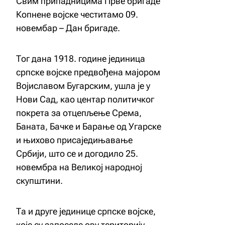
Свим припадницима Прве бригаде
Копнене војске честитамо 09.
новембар – Дан бригаде.
Тог дана 1918. године јединица
српске војске предвођена мајором
Војиславом Бугарским, ушла је у
Нови Сад, као центар политичког
покрета за отцепљење Срема,
Баната, Бачке и Барање од Угарске
и њихово присаједињавање
Србији, што се и догодило 25.
новембра на Великој народној
скупштини.
Та и друге јединице српске војске,
које су запоселе ову територију,