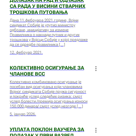
ДОЛАЗАК НА РАД И ОДЛАЗАК
СА РАДА У ВИСИНИ СТВАРНИХ
ТРОШКОВА ПУТОВАЊА
Дана 11.фебруара 2021.године, Војни
синдикат Србије је упутио министру
одбране, иницијативу за измене
Правилника о накнади путних и других
трошкова у Војсци Србије у којој предлаже
да се одредбе правилника
12. фебруар 2021.
КОЛЕКТИВНО ОСИГУРАЊЕ ЗА
ЧЛАНОВЕ ВСС
Колективно комбиновано осигурање је
посебан вид осигурања који члановима
Војног синдиката Србије пружа сигурност
и покриће услед следећих ризика: смрт
услед болести /премија осигурања износи
150.000 динара/ смрт услед незгоде
5. јануар 2026.
УПЛАТА ПОКЛОН ВАУЧЕРА ЗА
ПОЛАЗАК У ПРВИ РАЗРЕД