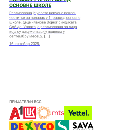
ОСНОВНЕ ШКОЛЕ
Реализована је уплата новчане поклон
честитке за полазак у 1. разред основне
школе, деце чланова Војног синдиката
Србије. Уплата је реализована за лица
која су документацију поднела у
септембру месецу.
16. октобар 2025.
ПРИЈАТЕЉИ ВСС