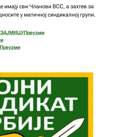
 имају сви Чланови ВСС, а захтев за
носите у матичној синдикалној групи.
ОЗАЈМИЦУ
Преузми
ми
Преузми