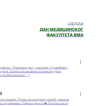
СЛЕДЕЋИ
ДАН МЕДИЦИНСКОГ
ФАКУЛТЕТА ВМА
ктивност “Отворени дан” у касарни “Југовићево”,
х деце. Колеге ангажоване на приказу дела
ли професионално
И
рне помоћи. Право на солидарну помоћ у висини
им случајевима: Рођење детета ❤️ Прелом кости