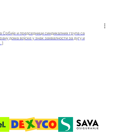
а Србије и председници синдикалних група са
ану дома војске у знак захвалности за дугу и