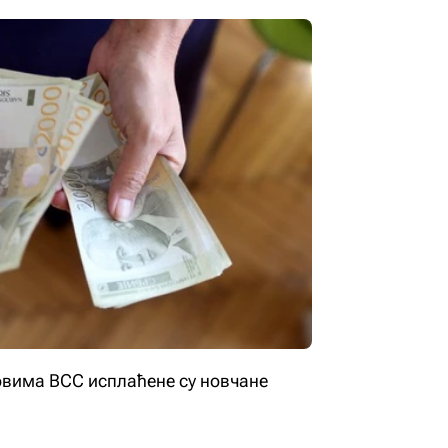
овима ВСС исплаћене су новчане