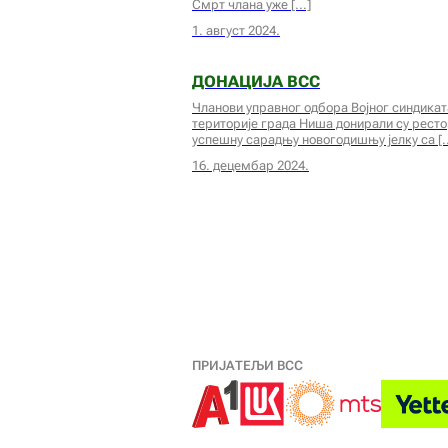
Смрт члана уже
1. август 2024.
ДОНАЦИЈА ВСС
Чланови управног одбора Војног синдикат
територије града Ниша донирали су рестор
успешну сарадњу новогодишњу јелку са
16. децембар 2024.
ПРИЈАТЕЉИ ВСС