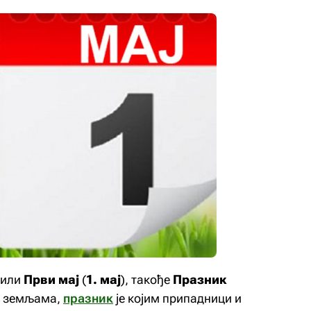
или
Први мај
(
1. мај
), такође
Празник
м земљама,
празник
је којим припадници и