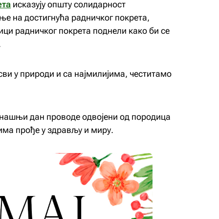
ета
исказују општу солидарност
ње на достигнућа радничког покрета,
ици радничког покрета поднели како би се
.
сви у природи и са најмилијима, честитамо
анашњи дан проводе одвојени од породица
има прође у здрављу и миру.