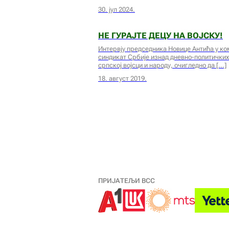
30. јул 2024.
НЕ ГУРАЈТЕ ДЕЦУ НА ВОЈСКУ!
Интервју председника Новице Антића у ком
синдикат Србије изнад дневно-политичких
српској војсци и народу, очигледно да
18. август 2019.
ПРИЈАТЕЉИ ВСС