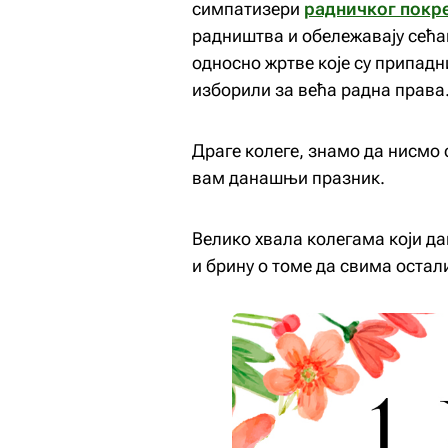
симпатизери
радничког покр
радништва и обележавају сећа
односно жртве које су припадн
изборили за већа радна права
Драге колеге, знамо да нисмо 
вам данашњи празник.
Велико хвала колегама који д
и брину о томе да свима остал