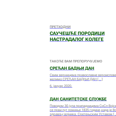
ПРЕТХОДНИ
САУЧЕШЋЕ ПОРОДИЦИ
НАСТРАДАЛОГ КОЛЕГЕ
ТАКОЂЕ ВАМ ПРЕПОРУЧУЈЕМО
СРЕЋАН БАДЊИ ДАН
Свим верницима православне вероисповес
желимо СРЕЋАН БАДЊИ ДАН
6. јануар 2020.
ДАН САНИТЕТСКЕ СЛУЖБЕ
Поводом 30.јула припадницима СнСл Војск
се први пут помиње 1835 године,када је В
здрављу војника. Сретењским Уставом