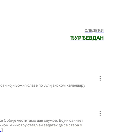
СЛЕДЕЋИ
ЂУРЂЕВДАН
ти који Божић славе по Јулијанском календару
е Србије честитамо дан службе. Војни санитет
ојном министру стављен задатак да се стара о