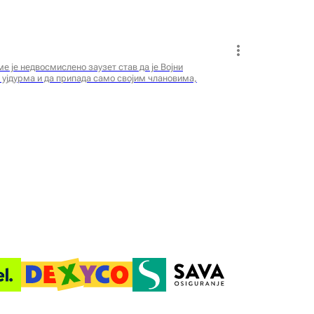
е је недвосмислено заузет став да је Војни
 ујдурма и да припада само својим члановима,