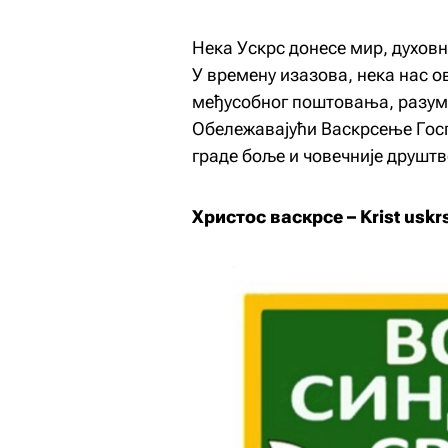
Нека Ускрс донесе мир, духовну
У времену изазова, нека нас о
међусобног поштовања, разум
Обележавајући Васкрсење Госпо
граде боље и човечније друштв
Христос васкрсе – Krist uskr