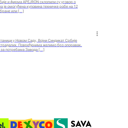
рбије и фирма APEJRON склопили су уговор о
је омогућена куповина техничке робе на 12
бране или
таници у Новом Саду, Војни Синдикат Србије
страдалих. Повређенима желимо брз опоравак.
 за потребама Завода