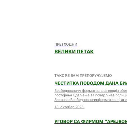
ПРЕТХОДНИ
ВЕЛИКИ ПЕТАК
ТАКОЂЕ ВАМ ПРЕПОРУЧУЈЕМО
ЧЕСТИТКА ПОВОДОМ ДАНА БИ
Безбедносно-информативна агенција обеле
постојања Одељења за поверљиве полициј
Закона о Безбедносно-информативној аген
18. октобар 2025.
УГОВОР СА ФИРМОМ “APEJRO