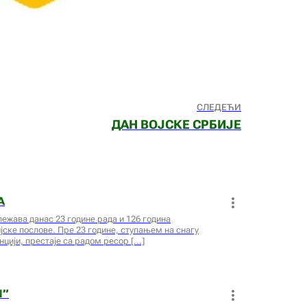
СЛЕДЕЋИ
ДАН ВОЈСКЕ СРБИЈЕ
А
жава данас 23 године рада и 126 година
ске послове. Пре 23 године, ступањем на снагу
цији, престаје са радом ресор
N”