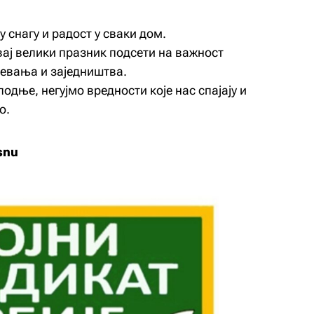
 снагу и радост у сваки дом.
вај велики празник подсети на важност
евања и заједништва.
дње, негујмо вредности које нас спајају и
о.
snu