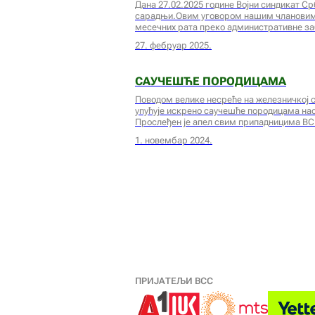
Дана 27.02.2025 године Војни синдикат С
сарадњи.Овим уговором нашим члановима 
месечних рата преко административне за
27. фебруар 2025.
САУЧЕШЋЕ ПОРОДИЦАМА
Поводом велике несреће на железничкој с
упућује искрено саучешће породицама на
Прослеђен је апел свим припадницима ВС
1. новембар 2024.
ПРИЈАТЕЉИ ВСС