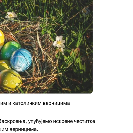
им и католичким верницима
аскрсења, упућујемо искрене честитке
ким верницима.