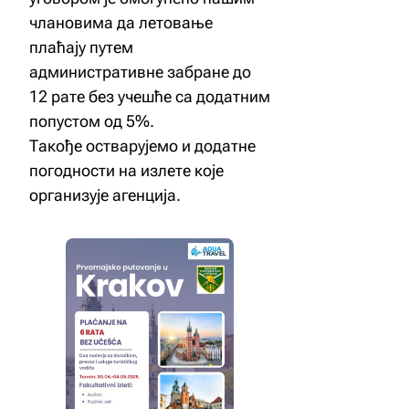
члановима да летовање
плаћају путем
административне забране до
12 рате без учешће са додатним
попустом од 5%.
Такође остварујемо и додатне
погодности на излете које
организује агенција.