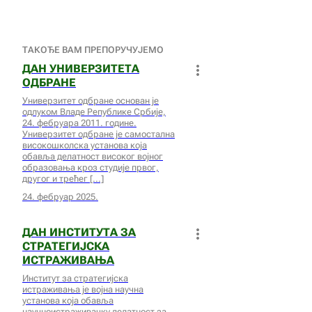
ТАКОЂЕ ВАМ ПРЕПОРУЧУЈЕМО
ДАН УНИВЕРЗИТЕТА
ОДБРАНЕ
Универзитет одбране основан је
одлуком Владе Републике Србије,
24. фебруара 2011. године.
Универзитет одбране је самостална
високошколска установа која
обавља делатност високог војног
образовања кроз студије првог,
другог и трећег
24. фебруар 2025.
ДАН ИНСТИТУТА ЗА
СТРАТЕГИЈСКА
ИСТРАЖИВАЊА
Институт за стратегијска
истраживања је војна научна
установа која обавља
научноистраживачку делатност за