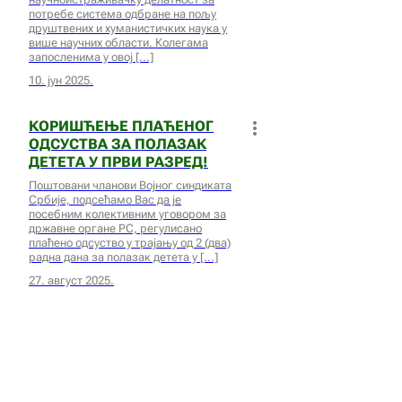
потребе система одбране на пољу
друштвених и хуманистичких наука у
више научних области. Колегама
запосленима у овој
10. јун 2025.
КОРИШЋЕЊЕ ПЛАЋЕНОГ
ОДСУСТВА ЗА ПОЛАЗАК
ДЕТЕТА У ПРВИ РАЗРЕД!
Поштовани чланови Војног синдиката
Србије, подсећамо Вас да је
посебним колективним уговором за
државне органе РС, регулисано
плаћено одсуство у трајању од 2 (два)
радна дана за полазак детета у
27. август 2025.