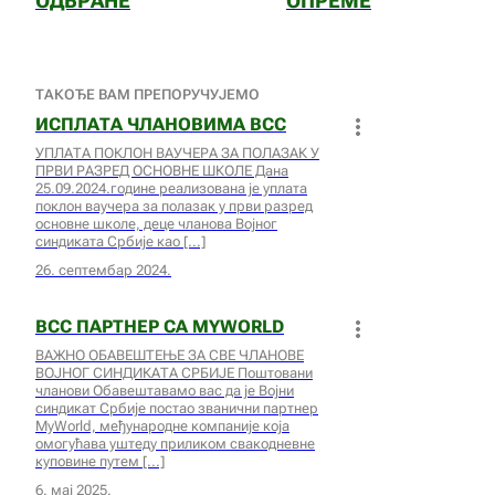
ОДБРАНЕ
ОПРЕМЕ
ТАКОЂЕ ВАМ ПРЕПОРУЧУЈЕМО
ИСПЛАТА ЧЛАНОВИМА ВСС
УПЛАТА ПОКЛОН ВАУЧЕРА ЗА ПОЛАЗАК У
ПРВИ РАЗРЕД ОСНОВНЕ ШКОЛЕ Дана
25.09.2024.године реализована је уплата
поклон ваучера за полазак у први разред
основне школе, деце чланова Војног
синдиката Србије као
26. септембар 2024.
ВСС ПАРТНЕР СА MYWORLD
ВАЖНО ОБАВЕШТЕЊЕ ЗА СВЕ ЧЛАНОВЕ
ВОЈНОГ СИНДИКАТА СРБИЈЕ Поштовани
чланови Обавештавамо вас да је Војни
синдикат Србије постао званични партнер
MyWorld, међународне компаније која
омогућава уштеду приликом свакодневне
куповине путем
6. мај 2025.