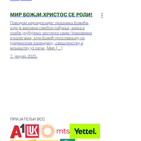
МИР БОЖЈИ,ХРИСТОС СЕ РОДИ!
Поводом најрадоснијег празника Божића,
који је вековни симбол рађања, мира и
среће упућујемо честитке свим Члановима
и колегама, који Божић прослављају по
јулијанском календару, свештенству и
монаштву уз речи „Мир
7. јануар 2025.
ПРИЈАТЕЉИ ВСС