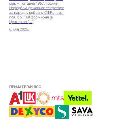
мај. – Тог дана 1967. године,
Наредбом државног секретара
за народну одбрану СФРЈ, стр.
пов. бр. 168 формиран је
Центар за
6. мај 2025.
ПРИЈАТЕЉИ ВСС