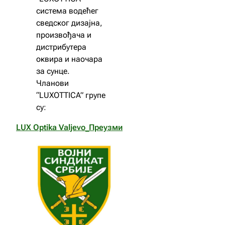
система водећег
сведског дизајна,
произвођача и
дистрибутера
оквира и наочара
за сунце.
Чланови
“LUXOTTICA” групе
су:
LUX Optika Valjevo_
Преузми