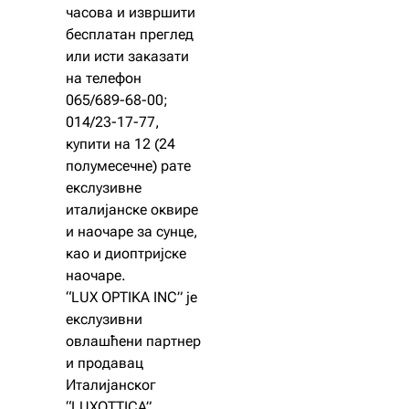
часова и извршити
бесплатан преглед
или исти заказати
на телефон
065/689-68-00;
014/23-17-77,
купити на 12 (24
полумесечне) рате
екслузивне
италијанске оквире
и наочаре за сунце,
као и диоптријске
наочаре.
“LUX OPTIKA INC” је
екслузивни
овлашћени партнер
и продавац
Италијанског
“LUXOTTICA”