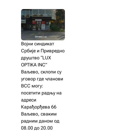
Војни синдикат
Србије и Привредно
друштво “LUX
OPTIKA INC”
Ваљево, склопи су
уговор где чланови
ВСС могу:
посетити радњу на
адреси
Карађорђева 66
Ваљево, сваким
радним даном од
08.00 до 20.00