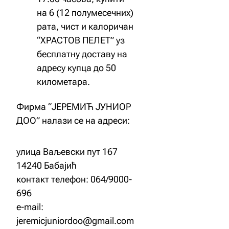
на 6 (12 полумесечних)
рата, чист и калоричан
“ХРАСТОВ ПЕЛЕТ” уз
бесплатну доставу на
адресу купца до 50
километара.
Фирма “ЈЕРЕМИЋ ЈУНИОР
ДОО” налази се на адреси:
улица Ваљевски пут 167
14240 Бабајић
контакт телефон: 064/9000-
696
е-mail:
jeremicjuniordoo@gmail.com