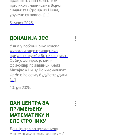
празника, Дана жена. Том
приликом, чланицама Војног
синдиката Србије из Ниша,
уручени су поклон
5. март 2025.
ДОНАЦИЈА ВСС
У циљу побољшања услова
живота и рада припадника
пријавне службе Војни синдикат
Србије донирао је мини
фрижидер пријавници Књаз
Михајло у Нишу.Војни синдикат
Србије ће се и у будуће трудити
10. јун 2025.
ДАН ЦЕНТРА ЗА
ПРИМЕЊЕНУ
МАТЕМАТИКУ И
ЕЛЕКТРОНИКУ
Дан Центра за примењену
математику и електронику – 5.