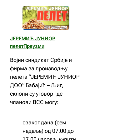
ЈЕРЕМИЋ ЈУНИОР
пелет
Преузми
Војни синдикат Србије и
фирма за производњу
пелета “ЈЕРЕМИЋ ЈУНИОР
ДОО” Бабајић – Љиг,
склопи су уговор где
чланови ВСС могу:
сваког дана (сем
недеље) од 07.00 до
17.00 часова, купити