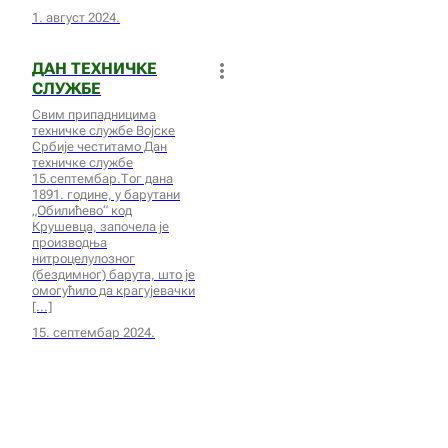
1. август 2024.
ДАН ТЕХНИЧКЕ
СЛУЖБЕ
Свим припадницима
техничке службе Војске
Србије честитамо Дан
техничке службе
15.септембар.Тог дана
1891. године, у барутани
„Обилићево“ код
Крушевца, започела је
производња
нитроцелулозног
(бездимног) барута, што је
омогућило да крагујевачки
15. септембар 2024.