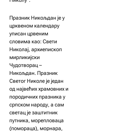
Празник Никољдан је у
црквеном календару
уписан црвеним
словима као: Свети
Николај, архиепископ
мирликијски
Чудотворац –
Никољдан. Празник
Светог Николе је један
од највећих храмовних и
породичних празника у
српском народу, а сам
светац је заштитник
путника, морепловаца
(помораца), морнара,