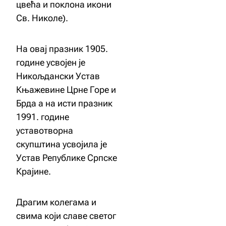
цвећа и поклона икони
Св. Николе).
На овај празник 1905.
године усвојен је
Никољдански Устав
Књажевине Црне Горе и
Брда а на исти празник
1991. године
уставотворна
скупштина усвојила је
Устав Републике Српске
Крајине.
Драгим колегама и
свима који славе светог