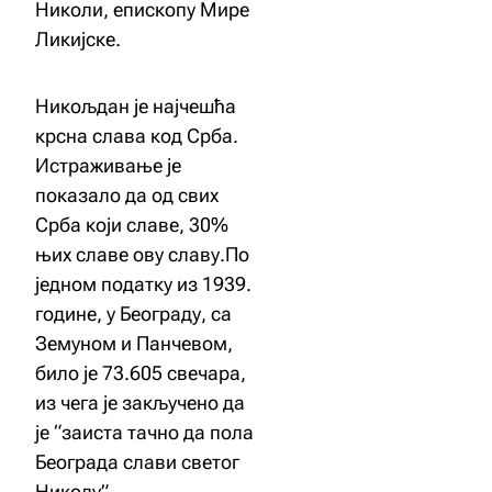
Николи, епископу Мире
Ликијске.
Никољдан је најчешћа
крсна слава код Срба.
Истраживање је
показало да од свих
Срба који славе, 30%
њих славе ову славу.По
једном податку из 1939.
године, у Београду, са
Земуном и Панчевом,
било је 73.605 свечара,
из чега је закључено да
је “заиста тачно да пола
Београда слави светог
Николу”.