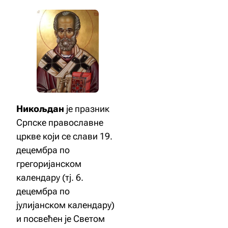
Никољдан
је празник
Српске православне
цркве који се слави 19.
децембра по
грегоријанском
календару (тј. 6.
децембра по
јулијанском календару)
и посвећен је Светом