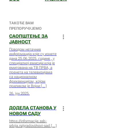
ТАКОЂЕ ВАМ
ПРЕПОРУЧУЈЕМО
САОПШТЕЊЕ ЗА
ЈАВНОСТ
Поводом нетачних
информација које су изнете
дана 25.06.2025. године , у
специјалној емисији која је
емитована на ТВ ПРВА, а
пренета на телевизијама
са националном
фреквенцијом, којом
приликом је Војни
26. јун 2025.
ДОДЕЛА СТАНОВА У
НОВОМ САДУ
https://informacije.ssb-
srbija.rs/gradovi/novi-sad