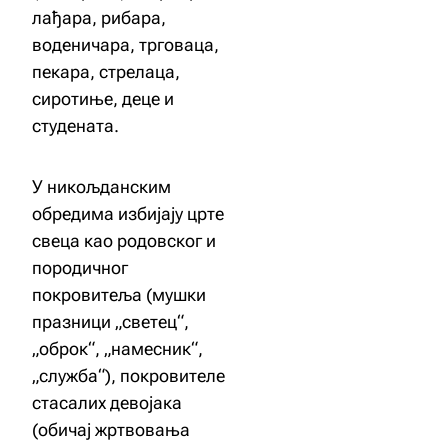
лађара, рибара,
воденичара, трговаца,
пекара, стрелаца,
сиротиње, деце и
студената.
У никољданским
обредима избијају црте
свеца као родовског и
породичног
покровитеља (мушки
празници „светец“,
„оброк“, „намесник“,
„служба“), покровителе
стасалих девојака
(обичај жртвовања