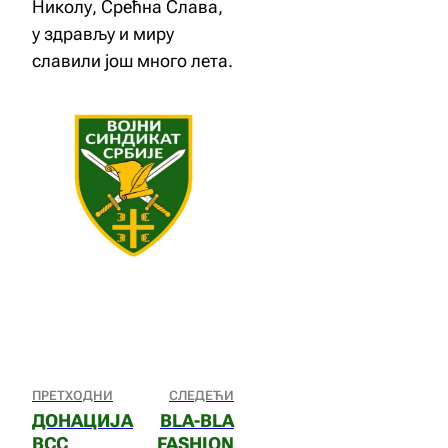
Николу, Срећна Слава,
у здрављу и миру
славили још много лета.
ПРЕТХОДНИ
СЛЕДЕЋИ
ДОНАЦИЈА
BLA-BLA
ВСС
FASHION